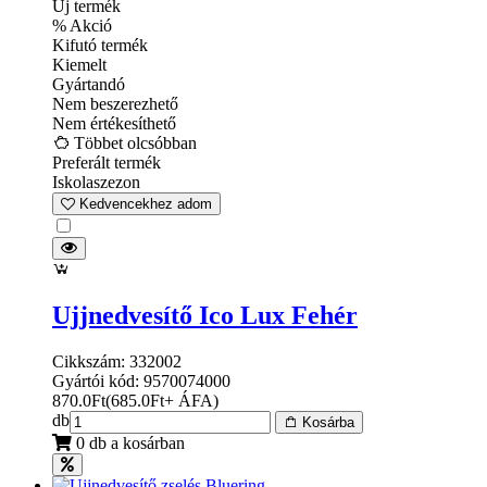
Új termék
% Akció
Kifutó termék
Kiemelt
Gyártandó
Nem beszerezhető
Nem értékesíthető
Többet olcsóbban
Preferált termék
Iskolaszezon
Kedvencekhez adom
Ujjnedvesítő Ico Lux Fehér
Cikkszám: 332002
Gyártói kód: 9570074000
870.0
Ft
(
685.0
Ft
+ ÁFA
)
db
Kosárba
0 db a kosárban