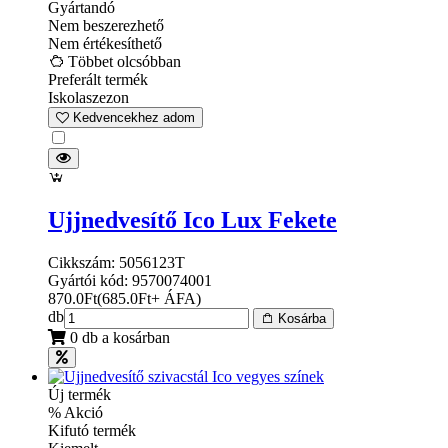
Gyártandó
Nem beszerezhető
Nem értékesíthető
Többet olcsóbban
Preferált termék
Iskolaszezon
Kedvencekhez adom
Ujjnedvesítő Ico Lux Fekete
Cikkszám: 5056123T
Gyártói kód: 9570074001
870.0
Ft
(
685.0
Ft
+ ÁFA
)
db
Kosárba
0 db a kosárban
Új termék
% Akció
Kifutó termék