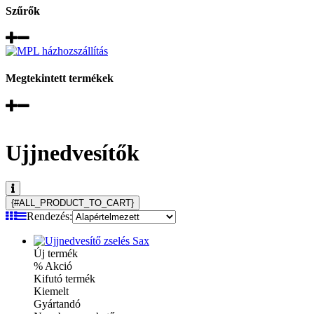
Szűrők
Megtekintett termékek
Ujjnedvesítők
{#ALL_PRODUCT_TO_CART}
Rendezés:
Új termék
% Akció
Kifutó termék
Kiemelt
Gyártandó