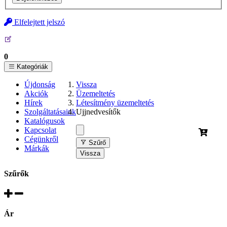
Elfelejtett jelszó
0
Kategóriák
Újdonság
Vissza
Akciók
Üzemeltetés
Hírek
Létesítmény üzemeltetés
Szolgáltatásaink
Ujjnedvesítők
Katalógusok
Kapcsolat
Cégünkről
Szűrő
Márkák
Vissza
Szűrők
Ár