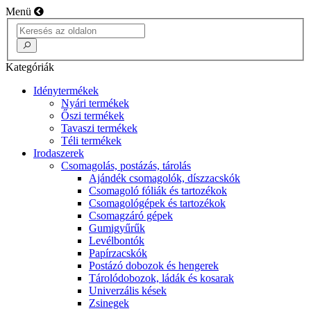
Menü
Kategóriák
Idénytermékek
Nyári termékek
Őszi termékek
Tavaszi termékek
Téli termékek
Irodaszerek
Csomagolás, postázás, tárolás
Ajándék csomagolók, díszzacskók
Csomagoló fóliák és tartozékok
Csomagológépek és tartozékok
Csomagzáró gépek
Gumigyűrűk
Levélbontók
Papírzacskók
Postázó dobozok és hengerek
Tárolódobozok, ládák és kosarak
Univerzális kések
Zsinegek