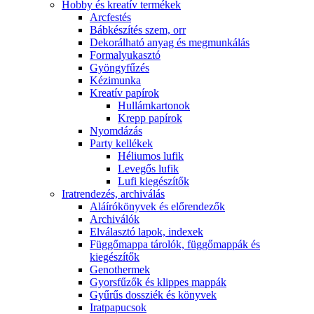
Hobby és kreatív termékek
Arcfestés
Bábkészítés szem, orr
Dekorálható anyag és megmunkálás
Formalyukasztó
Gyöngyfűzés
Kézimunka
Kreatív papírok
Hullámkartonok
Krepp papírok
Nyomdázás
Party kellékek
Héliumos lufik
Levegős lufik
Lufi kiegészítők
Iratrendezés, archiválás
Aláírókönyvek és előrendezők
Archiválók
Elválasztó lapok, indexek
Függőmappa tárolók, függőmappák és
kiegészítők
Genothermek
Gyorsfűzők és klippes mappák
Gyűrűs dossziék és könyvek
Iratpapucsok