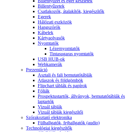
Billentyűzet és egér készletek
Billentyűzetek
Csatlakozók, átalakítók, kiegészítők
Egerek
Hálózati eszközök
Hangszórók
Kábelek
Kártyaolvasók
Nyomtatók
Lézernyomtatók
Tintasugaras nyomtatók
USB HUB-ok
Webkamerák
Prezentáció
Asztali és fali bemutatótáblák
Atlaszok és földgömbök
Flipchart táblák és papírok
Fóliák
Prospektustartók, állványok, bemutatótáblák és
laptartók
Vizuál táblák
Vizuál táblák kiegészítői
Szórakoztató elektronika
Fülhallgatók, fejhallgatók (audio)
Technológiai kiegészítők