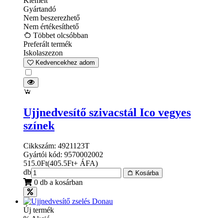
Kiemelt
Gyártandó
Nem beszerezhető
Nem értékesíthető
Többet olcsóbban
Preferált termék
Iskolaszezon
Kedvencekhez adom
Ujjnedvesítő szivacstál Ico vegyes
színek
Cikkszám: 4921123T
Gyártói kód: 9570002002
515.0
Ft
(
405.5
Ft
+ ÁFA
)
db
Kosárba
0 db a kosárban
Új termék