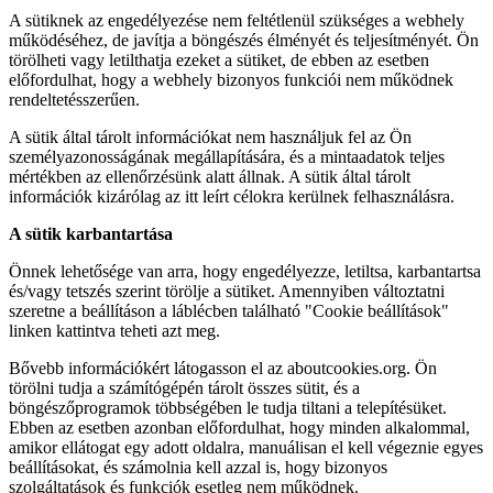
A sütiknek az engedélyezése nem feltétlenül szükséges a webhely
működéséhez, de javítja a böngészés élményét és teljesítményét. Ön
törölheti vagy letilthatja ezeket a sütiket, de ebben az esetben
előfordulhat, hogy a webhely bizonyos funkciói nem működnek
rendeltetésszerűen.
A sütik által tárolt információkat nem használjuk fel az Ön
személyazonosságának megállapítására, és a mintaadatok teljes
mértékben az ellenőrzésünk alatt állnak. A sütik által tárolt
információk kizárólag az itt leírt célokra kerülnek felhasználásra.
A sütik karbantartása
Önnek lehetősége van arra, hogy engedélyezze, letiltsa, karbantartsa
és/vagy tetszés szerint törölje a sütiket. Amennyiben változtatni
szeretne a beállításon a láblécben található "Cookie beállítások"
linken kattintva teheti azt meg.
Bővebb információkért látogasson el az aboutcookies.org. Ön
törölni tudja a számítógépén tárolt összes sütit, és a
böngészőprogramok többségében le tudja tiltani a telepítésüket.
Ebben az esetben azonban előfordulhat, hogy minden alkalommal,
amikor ellátogat egy adott oldalra, manuálisan el kell végeznie egyes
beállításokat, és számolnia kell azzal is, hogy bizonyos
szolgáltatások és funkciók esetleg nem működnek.