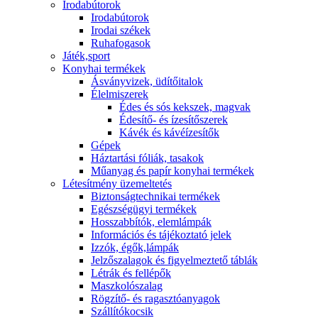
Irodabútorok
Irodabútorok
Irodai székek
Ruhafogasok
Játék,sport
Konyhai termékek
Ásványvizek, üdítőitalok
Élelmiszerek
Édes és sós kekszek, magvak
Édesítő- és ízesítőszerek
Kávék és kávéízesítők
Gépek
Háztartási fóliák, tasakok
Műanyag és papír konyhai termékek
Létesítmény üzemeltetés
Biztonságtechnikai termékek
Egészségügyi termékek
Hosszabbítók, elemlámpák
Információs és tájékoztató jelek
Izzók, égők,lámpák
Jelzőszalagok és figyelmeztető táblák
Létrák és fellépők
Maszkolószalag
Rögzítő- és ragasztóanyagok
Szállítókocsik