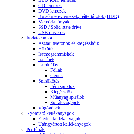
BLU-RAY lemezek
CD lemezek
DVD lemezek
Külső merevlemezek, háttértárolók (HDD)
Memóriakártyák
SSD / Solid-state drive
USB drive-ok
Irodatechnika
Asztali telefonok és kiegészítőik
Hőkötés
Iratmegsemmisítők
Iratsínek
Laminálás
Fóliák
Gépek
Spirálkötés
Fém spirálok
Kiegészítők
Műanyag spirálok
Spirálozógépek
Vágógépek
Nyomtató kellékanyagok
Eredeti kellékanyagok
Utángyártott kellékanyagok
Perifériák