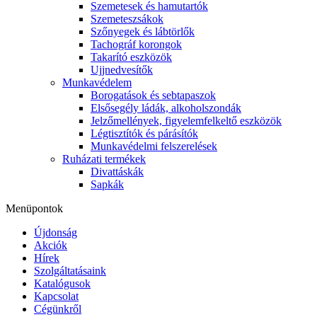
Szemetesek és hamutartók
Szemeteszsákok
Szőnyegek és lábtörlők
Tachográf korongok
Takarító eszközök
Ujjnedvesítők
Munkavédelem
Borogatások és sebtapaszok
Elsősegély ládák, alkoholszondák
Jelzőmellények, figyelemfelkeltő eszközök
Légtisztítók és párásítók
Munkavédelmi felszerelések
Ruházati termékek
Divattáskák
Sapkák
Menüpontok
Újdonság
Akciók
Hírek
Szolgáltatásaink
Katalógusok
Kapcsolat
Cégünkről