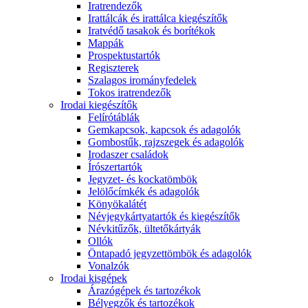
Iratrendezők
Irattálcák és irattálca kiegészítők
Iratvédő tasakok és borítékok
Mappák
Prospektustartók
Regiszterek
Szalagos irományfedelek
Tokos iratrendezők
Irodai kiegészítők
Felírótáblák
Gemkapcsok, kapcsok és adagolók
Gombostűk, rajzszegek és adagolók
Irodaszer családok
Írószertartók
Jegyzet- és kockatömbök
Jelölőcímkék és adagolók
Könyökalátét
Névjegykártyatartók és kiegészítők
Névkitűzők, ültetőkártyák
Ollók
Öntapadó jegyzettömbök és adagolók
Vonalzók
Irodai kisgépek
Árazógépek és tartozékok
Bélyegzők és tartozékok