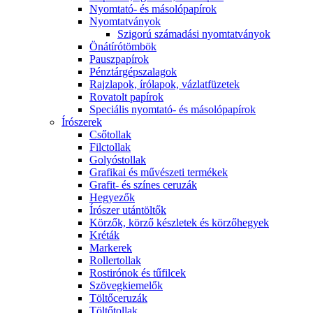
Nyomtató- és másolópapírok
Nyomtatványok
Szigorú számadási nyomtatványok
Önátírótömbök
Pauszpapírok
Pénztárgépszalagok
Rajzlapok, írólapok, vázlatfüzetek
Rovatolt papírok
Speciális nyomtató- és másolópapírok
Írószerek
Csőtollak
Filctollak
Golyóstollak
Grafikai és művészeti termékek
Grafit- és színes ceruzák
Hegyezők
Írószer utántöltők
Körzők, körző készletek és körzőhegyek
Kréták
Markerek
Rollertollak
Rostirónok és tűfilcek
Szövegkiemelők
Töltőceruzák
Töltőtollak