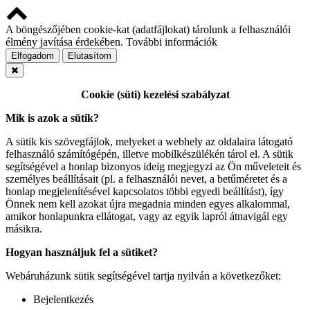
A böngészőjében cookie-kat (adatfájlokat) tárolunk a felhasználói
élmény javítása érdekében.
További információk
Elfogadom
Elutasítom
Cookie (süti) kezelési szabályzat
Mik is azok a sütik?
A sütik kis szövegfájlok, melyeket a webhely az oldalaira látogató
felhasználó számítógépén, illetve mobilkészülékén tárol el. A sütik
segítségével a honlap bizonyos ideig megjegyzi az Ön műveleteit és
személyes beállításait (pl. a felhasználói nevet, a betűméretet és a
honlap megjelenítésével kapcsolatos többi egyedi beállítást), így
Önnek nem kell azokat újra megadnia minden egyes alkalommal,
amikor honlapunkra ellátogat, vagy az egyik lapról átnavigál egy
másikra.
Hogyan használjuk fel a sütiket?
Webáruházunk sütik segítségével tartja nyilván a következőket:
Bejelentkezés