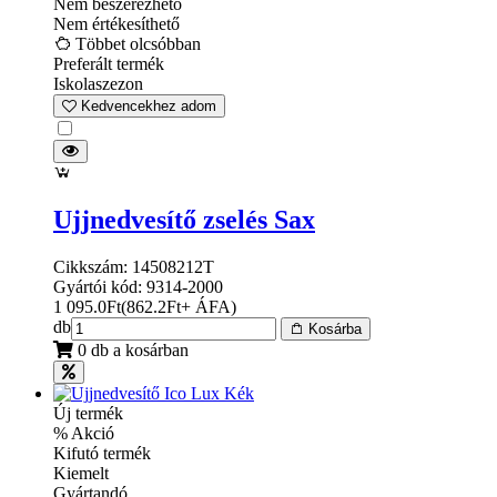
Nem beszerezhető
Nem értékesíthető
Többet olcsóbban
Preferált termék
Iskolaszezon
Kedvencekhez adom
Ujjnedvesítő zselés Sax
Cikkszám: 14508212T
Gyártói kód: 9314-2000
1 095.0
Ft
(
862.2
Ft
+ ÁFA
)
db
Kosárba
0 db a kosárban
Új termék
% Akció
Kifutó termék
Kiemelt
Gyártandó