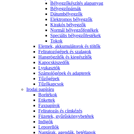
Bélyegzőkészítés alapanyag
Bélyegzőpárnák
Dátumbélyegzők
Elektromos bélyegzők
Kirakós bélyegzők
Normál bélyegzőfestékek
Speciális bélyegzőfestékek
Tokok
Elemek, akkumulátorok és töltők
Feliratozógépek és szalagok
Hangrögzítők és kiegészítők
Kapocskiszedők
Lyukasztók
Számológépek és adapterek
Tűzőgépek
Tűzőkapcsok
Irodai papíráru
Borítékok
Etikettek
Faxpapírok
Feliratozás és címkézés
Füzetek, gyűrűskönyvbetétek
Indigók
Leporellók
Naptárak, agendák, betétlapok