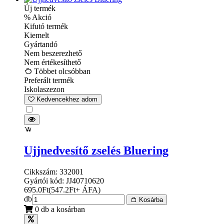
Új termék
% Akció
Kifutó termék
Kiemelt
Gyártandó
Nem beszerezhető
Nem értékesíthető
Többet olcsóbban
Preferált termék
Iskolaszezon
Kedvencekhez adom
Ujjnedvesítő zselés Bluering
Cikkszám: 332001
Gyártói kód: JJ40710620
695.0
Ft
(
547.2
Ft
+ ÁFA
)
db
Kosárba
0 db a kosárban