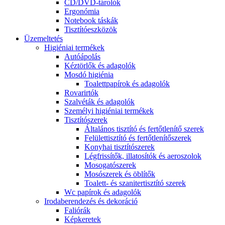
CD/DVD-tárolók
Ergonómia
Notebook táskák
Tisztítóeszközök
Üzemeltetés
Higiéniai termékek
Autóápolás
Kéztörlők és adagolók
Mosdó higiénia
Toalettpapírok és adagolók
Rovarirtók
Szalvéták és adagolók
Személyi higiéniai termékek
Tisztítószerek
Általános tisztító és fertőtlenítő szerek
Felülettisztító és fertőtlenítőszerek
Konyhai tisztítószerek
Légfrissítők, illatosítók és aeroszolok
Mosogatószerek
Mosószerek és öblítők
Toalett- és szanitertisztító szerek
Wc papírok és adagolók
Irodaberendezés és dekoráció
Faliórák
Képkeretek