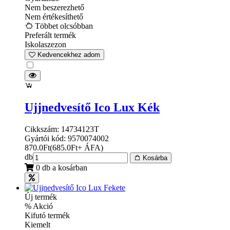
Nem beszerezhető
Nem értékesíthető
Többet olcsóbban
Preferált termék
Iskolaszezon
Kedvencekhez adom
Ujjnedvesítő Ico Lux Kék
Cikkszám: 14734123T
Gyártói kód: 9570074002
870.0
Ft
(
685.0
Ft
+ ÁFA
)
db
Kosárba
0 db a kosárban
Új termék
% Akció
Kifutó termék
Kiemelt