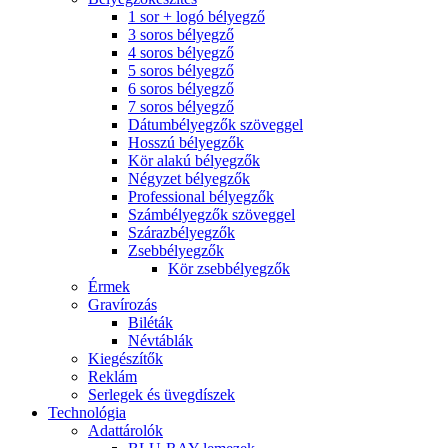
1 sor + logó bélyegző
3 soros bélyegző
4 soros bélyegző
5 soros bélyegző
6 soros bélyegző
7 soros bélyegző
Dátumbélyegzők szöveggel
Hosszú bélyegzők
Kör alakú bélyegzők
Négyzet bélyegzők
Professional bélyegzők
Számbélyegzők szöveggel
Szárazbélyegzők
Zsebbélyegzők
Kör zsebbélyegzők
Érmek
Gravírozás
Biléták
Névtáblák
Kiegészítők
Reklám
Serlegek és üvegdíszek
Technológia
Adattárolók