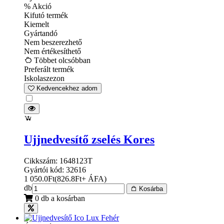
% Akció
Kifutó termék
Kiemelt
Gyártandó
Nem beszerezhető
Nem értékesíthető
Többet olcsóbban
Preferált termék
Iskolaszezon
Kedvencekhez adom
Ujjnedvesítő zselés Kores
Cikkszám: 1648123T
Gyártói kód: 32616
1 050.0
Ft
(
826.8
Ft
+ ÁFA
)
db
Kosárba
0 db a kosárban