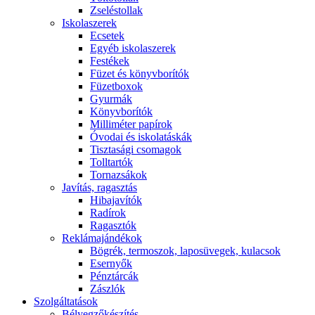
Zseléstollak
Iskolaszerek
Ecsetek
Egyéb iskolaszerek
Festékek
Füzet és könyvborítók
Füzetboxok
Gyurmák
Könyvborítók
Milliméter papírok
Óvodai és iskolatáskák
Tisztasági csomagok
Tolltartók
Tornazsákok
Javítás, ragasztás
Hibajavítók
Radírok
Ragasztók
Reklámajándékok
Bögrék, termoszok, laposüvegek, kulacsok
Esernyők
Pénztárcák
Zászlók
Szolgáltatások
Bélyegzőkészítés