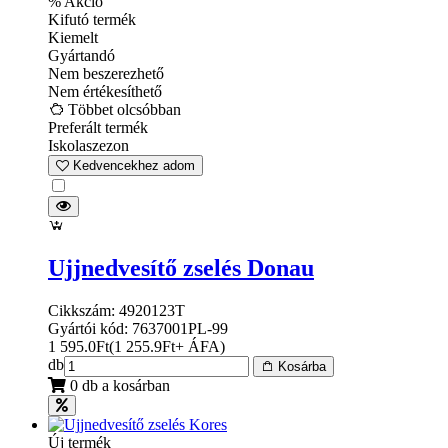
% Akció
Kifutó termék
Kiemelt
Gyártandó
Nem beszerezhető
Nem értékesíthető
Többet olcsóbban
Preferált termék
Iskolaszezon
Kedvencekhez adom
Ujjnedvesítő zselés Donau
Cikkszám: 4920123T
Gyártói kód: 7637001PL-99
1 595.0
Ft
(
1 255.9
Ft
+ ÁFA
)
db
Kosárba
0 db a kosárban
Új termék