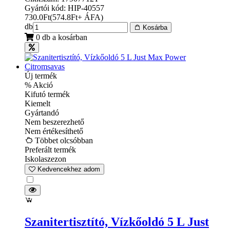
Gyártói kód: HIP-40557
730.0
Ft
(
574.8
Ft
+ ÁFA
)
db
Kosárba
0 db a kosárban
Új termék
% Akció
Kifutó termék
Kiemelt
Gyártandó
Nem beszerezhető
Nem értékesíthető
Többet olcsóbban
Preferált termék
Iskolaszezon
Kedvencekhez adom
Szanitertisztító, Vízkőoldó 5 L Just