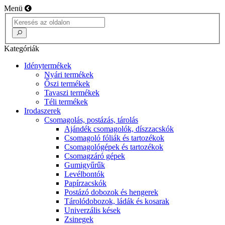
Menü
Kategóriák
Idénytermékek
Nyári termékek
Őszi termékek
Tavaszi termékek
Téli termékek
Irodaszerek
Csomagolás, postázás, tárolás
Ajándék csomagolók, díszzacskók
Csomagoló fóliák és tartozékok
Csomagológépek és tartozékok
Csomagzáró gépek
Gumigyűrűk
Levélbontók
Papírzacskók
Postázó dobozok és hengerek
Tárolódobozok, ládák és kosarak
Univerzális kések
Zsinegek