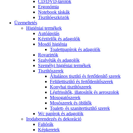
CD/DVD-tárolók
Ergonómia
Notebook táskák
Tisztítóeszközök
Üzemeltetés
Higiéniai termékek
Autóápolás
Kéztörlők és adagolók
Mosdó higiénia
Toalettpapírok és adagolók
Rovarirtók
Szalvéták és adagolók
Személyi higiéniai termékek
Tisztítószerek
Általános tisztító és fertőtlenítő szerek
Felülettisztító és fertőtlenítőszerek
Konyhai tisztítószerek
Légfrissítők, illatosítók és aeroszolok
Mosogatószerek
Mosószerek és öblítők
Toalett- és szanitertisztító szerek
Wc papírok és adagolók
Irodaberendezés és dekoráció
Faliórák
Képkeretek