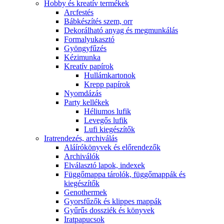
Hobby és kreatív termékek
Arcfestés
Bábkészítés szem, orr
Dekorálható anyag és megmunkálás
Formalyukasztó
Gyöngyfűzés
Kézimunka
Kreatív papírok
Hullámkartonok
Krepp papírok
Nyomdázás
Party kellékek
Héliumos lufik
Levegős lufik
Lufi kiegészítők
Iratrendezés, archiválás
Aláírókönyvek és előrendezők
Archiválók
Elválasztó lapok, indexek
Függőmappa tárolók, függőmappák és
kiegészítők
Genothermek
Gyorsfűzők és klippes mappák
Gyűrűs dossziék és könyvek
Iratpapucsok