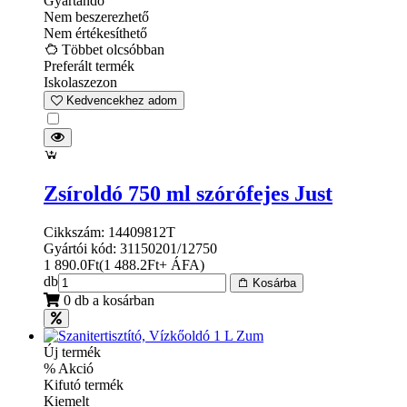
Gyártandó
Nem beszerezhető
Nem értékesíthető
Többet olcsóbban
Preferált termék
Iskolaszezon
Kedvencekhez adom
Zsíroldó 750 ml szórófejes Just
Cikkszám: 14409812T
Gyártói kód: 31150201/12750
1 890.0
Ft
(
1 488.2
Ft
+ ÁFA
)
db
Kosárba
0 db a kosárban
Új termék
% Akció
Kifutó termék
Kiemelt