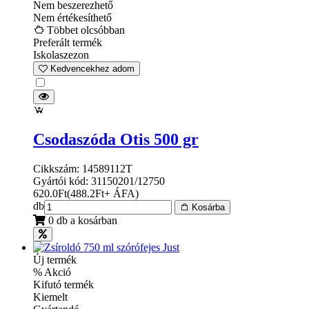
Nem beszerezhető
Nem értékesíthető
Többet olcsóbban
Preferált termék
Iskolaszezon
Kedvencekhez adom
Csodaszóda Otis 500 gr
Cikkszám: 14589112T
Gyártói kód: 31150201/12750
620.0
Ft
(
488.2
Ft
+ ÁFA
)
db
Kosárba
0 db a kosárban
Új termék
% Akció
Kifutó termék
Kiemelt