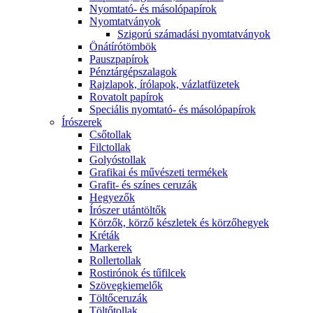
Nyomtató- és másolópapírok
Nyomtatványok
Szigorú számadási nyomtatványok
Önátírótömbök
Pauszpapírok
Pénztárgépszalagok
Rajzlapok, írólapok, vázlatfüzetek
Rovatolt papírok
Speciális nyomtató- és másolópapírok
Írószerek
Csőtollak
Filctollak
Golyóstollak
Grafikai és művészeti termékek
Grafit- és színes ceruzák
Hegyezők
Írószer utántöltők
Körzők, körző készletek és körzőhegyek
Kréták
Markerek
Rollertollak
Rostirónok és tűfilcek
Szövegkiemelők
Töltőceruzák
Töltőtollak