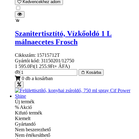
Kedvencekhez adom
Szanitertisztító, Vízkőoldó 1 L
málnaecetes Frosch
Cikkszám: 15715712T
Gyártói kód: 31150201/12750
1 595.0
Ft
(
1 255.9
Ft
+ ÁFA
)
db
Kosárba
0 db a kosárban
Új termék
% Akció
Kifutó termék
Kiemelt
Gyártandó
Nem beszerezhető
Nem értékesíthető