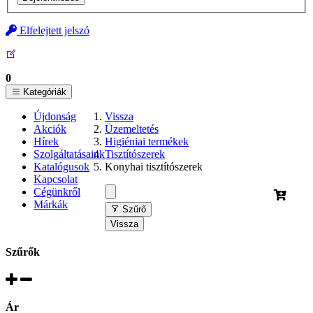
Elfelejtett jelszó
0
Kategóriák
Újdonság
Vissza
Akciók
Üzemeltetés
Hírek
Higiéniai termékek
Szolgáltatásaink
Tisztítószerek
Katalógusok
Konyhai tisztítószerek
Kapcsolat
Cégünkről
Márkák
Szűrő
Vissza
Szűrők
Ár