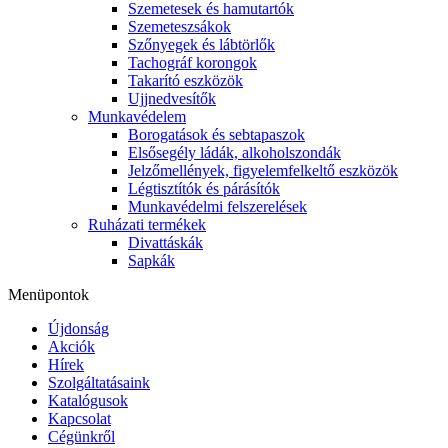
Szemetesek és hamutartók
Szemeteszsákok
Szőnyegek és lábtörlők
Tachográf korongok
Takarító eszközök
Ujjnedvesítők
Munkavédelem
Borogatások és sebtapaszok
Elsősegély ládák, alkoholszondák
Jelzőmellények, figyelemfelkeltő eszközök
Légtisztítók és párásítók
Munkavédelmi felszerelések
Ruházati termékek
Divattáskák
Sapkák
Menüpontok
Újdonság
Akciók
Hírek
Szolgáltatásaink
Katalógusok
Kapcsolat
Cégünkről