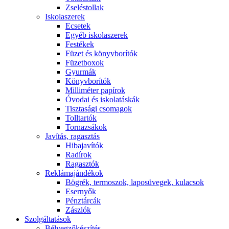
Zseléstollak
Iskolaszerek
Ecsetek
Egyéb iskolaszerek
Festékek
Füzet és könyvborítók
Füzetboxok
Gyurmák
Könyvborítók
Milliméter papírok
Óvodai és iskolatáskák
Tisztasági csomagok
Tolltartók
Tornazsákok
Javítás, ragasztás
Hibajavítók
Radírok
Ragasztók
Reklámajándékok
Bögrék, termoszok, laposüvegek, kulacsok
Esernyők
Pénztárcák
Zászlók
Szolgáltatások
Bélyegzőkészítés