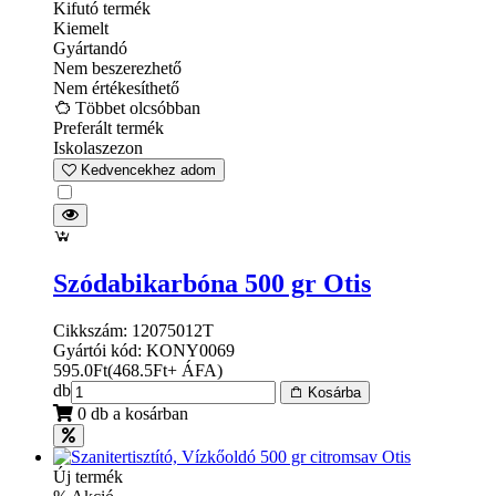
Kifutó termék
Kiemelt
Gyártandó
Nem beszerezhető
Nem értékesíthető
Többet olcsóbban
Preferált termék
Iskolaszezon
Kedvencekhez adom
Szódabikarbóna 500 gr Otis
Cikkszám: 12075012T
Gyártói kód: KONY0069
595.0
Ft
(
468.5
Ft
+ ÁFA
)
db
Kosárba
0 db a kosárban
Új termék