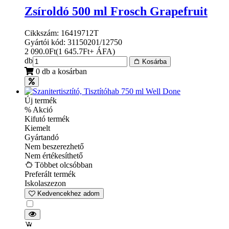
Zsíroldó 500 ml Frosch Grapefruit
Cikkszám: 16419712T
Gyártói kód: 31150201/12750
2 090.0
Ft
(
1 645.7
Ft
+ ÁFA
)
db
Kosárba
0 db a kosárban
Új termék
% Akció
Kifutó termék
Kiemelt
Gyártandó
Nem beszerezhető
Nem értékesíthető
Többet olcsóbban
Preferált termék
Iskolaszezon
Kedvencekhez adom