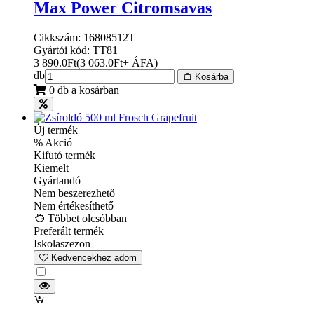
Max Power Citromsavas
Cikkszám: 16808512T
Gyártói kód: TT81
3 890.0
Ft
(
3 063.0
Ft
+ ÁFA
)
db
Kosárba
0 db a kosárban
Új termék
% Akció
Kifutó termék
Kiemelt
Gyártandó
Nem beszerezhető
Nem értékesíthető
Többet olcsóbban
Preferált termék
Iskolaszezon
Kedvencekhez adom