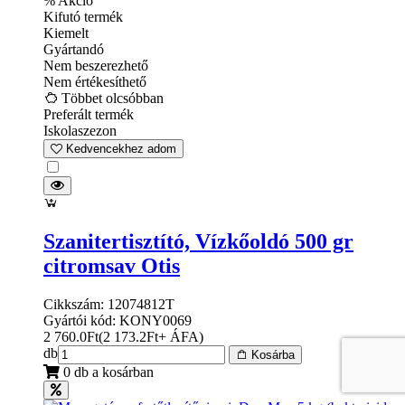
% Akció
Kifutó termék
Kiemelt
Gyártandó
Nem beszerezhető
Nem értékesíthető
Többet olcsóbban
Preferált termék
Iskolaszezon
Kedvencekhez adom
Szanitertisztító, Vízkőoldó 500 gr
citromsav Otis
Cikkszám: 12074812T
Gyártói kód: KONY0069
2 760.0
Ft
(
2 173.2
Ft
+ ÁFA
)
db
Kosárba
0 db a kosárban