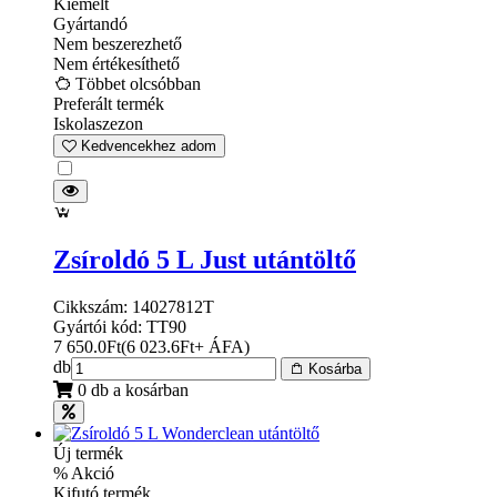
Kiemelt
Gyártandó
Nem beszerezhető
Nem értékesíthető
Többet olcsóbban
Preferált termék
Iskolaszezon
Kedvencekhez adom
Zsíroldó 5 L Just utántöltő
Cikkszám: 14027812T
Gyártói kód: TT90
7 650.0
Ft
(
6 023.6
Ft
+ ÁFA
)
db
Kosárba
0 db a kosárban
Új termék
% Akció
Kifutó termék