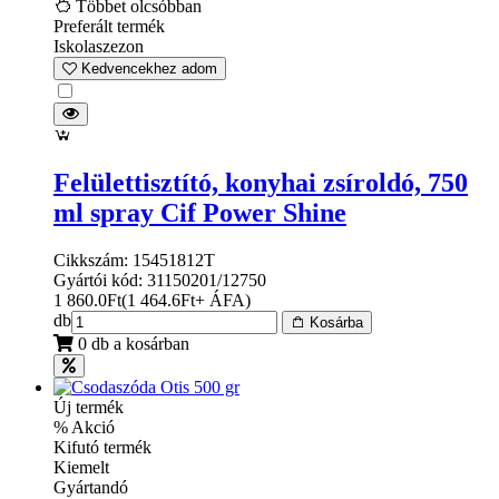
Többet olcsóbban
Preferált termék
Iskolaszezon
Kedvencekhez adom
Felülettisztító, konyhai zsíroldó, 750
ml spray Cif Power Shine
Cikkszám: 15451812T
Gyártói kód: 31150201/12750
1 860.0
Ft
(
1 464.6
Ft
+ ÁFA
)
db
Kosárba
0 db a kosárban
Új termék
% Akció
Kifutó termék
Kiemelt
Gyártandó