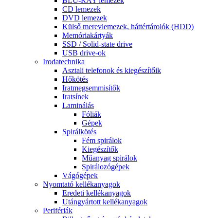
BLU-RAY lemezek
CD lemezek
DVD lemezek
Külső merevlemezek, háttértárolók (HDD)
Memóriakártyák
SSD / Solid-state drive
USB drive-ok
Irodatechnika
Asztali telefonok és kiegészítőik
Hőkötés
Iratmegsemmisítők
Iratsínek
Laminálás
Fóliák
Gépek
Spirálkötés
Fém spirálok
Kiegészítők
Műanyag spirálok
Spirálozógépek
Vágógépek
Nyomtató kellékanyagok
Eredeti kellékanyagok
Utángyártott kellékanyagok
Perifériák