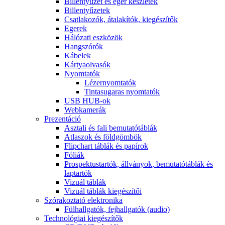
Billentyűzet és egér készletek
Billentyűzetek
Csatlakozók, átalakítók, kiegészítők
Egerek
Hálózati eszközök
Hangszórók
Kábelek
Kártyaolvasók
Nyomtatók
Lézernyomtatók
Tintasugaras nyomtatók
USB HUB-ok
Webkamerák
Prezentáció
Asztali és fali bemutatótáblák
Atlaszok és földgömbök
Flipchart táblák és papírok
Fóliák
Prospektustartók, állványok, bemutatótáblák és
laptartók
Vizuál táblák
Vizuál táblák kiegészítői
Szórakoztató elektronika
Fülhallgatók, fejhallgatók (audio)
Technológiai kiegészítők