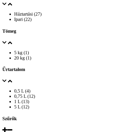
Háztartási (27)
Ipari (22)
Tömeg
5 kg (1)
20 kg (1)
Űrtartalom
0,5 L (4)
0,75 L (12)
1 L (13)
5 L (12)
Szűrők