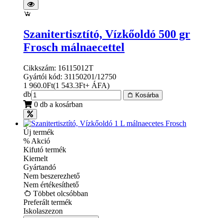
Szanitertisztító, Vízkőoldó 500 gr
Frosch málnaecettel
Cikkszám: 16115012T
Gyártói kód: 31150201/12750
1 960.0
Ft
(
1 543.3
Ft
+ ÁFA
)
db
Kosárba
0 db a kosárban
Új termék
% Akció
Kifutó termék
Kiemelt
Gyártandó
Nem beszerezhető
Nem értékesíthető
Többet olcsóbban
Preferált termék
Iskolaszezon