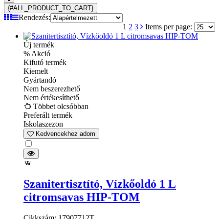
{#ALL_PRODUCT_TO_CART}
Rendezés:
1
2
3
Items per page:
Új termék
% Akció
Kifutó termék
Kiemelt
Gyártandó
Nem beszerezhető
Nem értékesíthető
Többet olcsóbban
Preferált termék
Iskolaszezon
Kedvencekhez adom
Szanitertisztító, Vízkőoldó 1 L
citromsavas HIP-TOM
Cikkszám: 17907712T