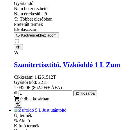
Gyártandó
Nem beszerezhető
Nem értékesíthető
Többet olcsóbban
Preferált termék
Iskolaszezon
Kedvencekhez adom
Szanitertisztító, Vízkőoldó 1 L Zum
Cikkszám: 14261512T
Gyártói kód: 2215
1 095.0
Ft
(
862.2
Ft
+ ÁFA
)
db
Kosárba
0 db a kosárban
Új termék
% Akció
Kifutó termék