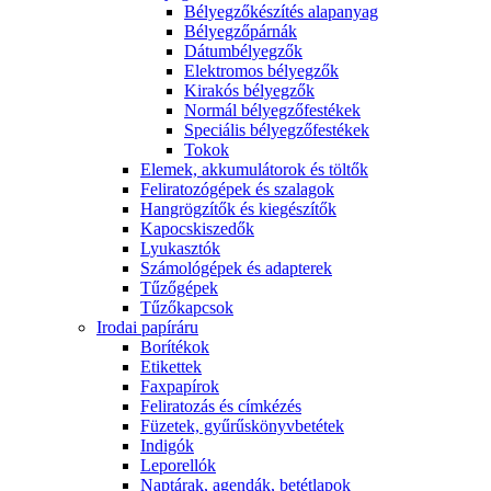
Bélyegzőkészítés alapanyag
Bélyegzőpárnák
Dátumbélyegzők
Elektromos bélyegzők
Kirakós bélyegzők
Normál bélyegzőfestékek
Speciális bélyegzőfestékek
Tokok
Elemek, akkumulátorok és töltők
Feliratozógépek és szalagok
Hangrögzítők és kiegészítők
Kapocskiszedők
Lyukasztók
Számológépek és adapterek
Tűzőgépek
Tűzőkapcsok
Irodai papíráru
Borítékok
Etikettek
Faxpapírok
Feliratozás és címkézés
Füzetek, gyűrűskönyvbetétek
Indigók
Leporellók
Naptárak, agendák, betétlapok