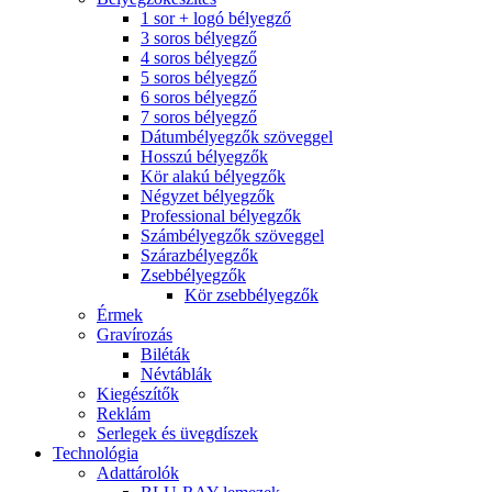
1 sor + logó bélyegző
3 soros bélyegző
4 soros bélyegző
5 soros bélyegző
6 soros bélyegző
7 soros bélyegző
Dátumbélyegzők szöveggel
Hosszú bélyegzők
Kör alakú bélyegzők
Négyzet bélyegzők
Professional bélyegzők
Számbélyegzők szöveggel
Szárazbélyegzők
Zsebbélyegzők
Kör zsebbélyegzők
Érmek
Gravírozás
Biléták
Névtáblák
Kiegészítők
Reklám
Serlegek és üvegdíszek
Technológia
Adattárolók