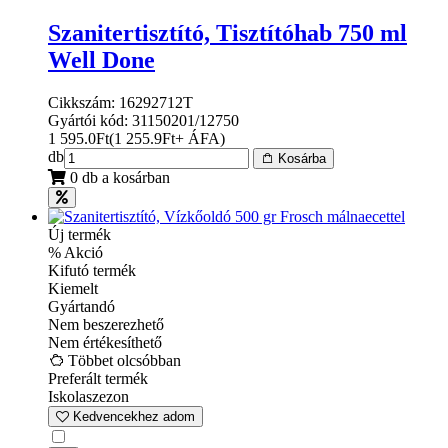
Szanitertisztító, Tisztítóhab 750 ml
Well Done
Cikkszám: 16292712T
Gyártói kód: 31150201/12750
1 595.0
Ft
(
1 255.9
Ft
+ ÁFA
)
db
Kosárba
0 db a kosárban
Új termék
% Akció
Kifutó termék
Kiemelt
Gyártandó
Nem beszerezhető
Nem értékesíthető
Többet olcsóbban
Preferált termék
Iskolaszezon
Kedvencekhez adom