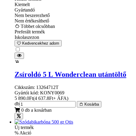
Kiemelt
Gyártandó
Nem beszerezhető
Nem értékesíthető
Többet olcsóbban
Preferált termék
Iskolaszezon
Kedvencekhez adom
Zsíroldó 5 L Wonderclean utántöltő
Cikkszám: 13264712T
Gyártói kód: KONY0069
5 890.0
Ft
(
4 637.8
Ft
+ ÁFA
)
db
Kosárba
0 db a kosárban
Új termék
% Akció