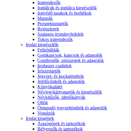
Iratrendezők
Irattálcák és irattálca kiegészítők
Iratvédő tasakok és borítékok
Mappák
Prospektustartók
Regiszterek
Szalagos irományfedelek
Tokos iratrendezők
Irodai kiegészítők
Felírótáblák
Gemkapcsok, kapcsok és adagolók
Gombostűk, rajzszegek és adagolók
Irodaszer családok
Írószertartók
Jegyzet- és kockatömbök
Jelölőcímkék és adagolók
Könyökalátét
Névjegykártyatartók és kiegészítők
Névkitűzők, ültetőkártyák
Ollók
Öntapadó jegyzettömbök és adagolók
Vonalzók
Irodai kisgépek
Árazógépek és tartozékok
Bélyegzők és tartozékok