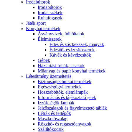
Irodabútorok
Irodabútorok
Irodai székek
Ruhafogasok
Játék,sport
Konyhai termékek
Ásványvizek, üdítőitalok
Élelmiszerek
Édes és sós kekszek, magvak
Édesítő- és ízesítőszerek
Kávék és kávéízesítők
Gépek
Háztartási fóliák, tasakok
Műanyag és papír konyhai termékek
Létesítmény üzemeltetés
Biztonságtechnikai termékek
Egészségügyi termékek
Hosszabbítók, elemlámpák
Információs és tájékoztató jelek
Izzók, égők,lámpák
Jelzőszalagok és figyelmeztető táblák
Létrák és fellépők
Maszkolószalag
Rögzítő- és ragasztóanyagok
Szállítókocsik