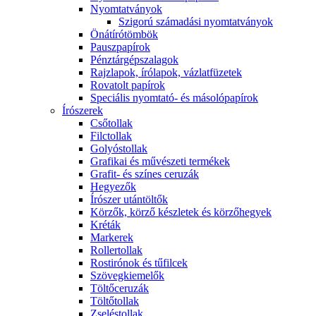
Nyomtatványok
Szigorú számadási nyomtatványok
Önátírótömbök
Pauszpapírok
Pénztárgépszalagok
Rajzlapok, írólapok, vázlatfüzetek
Rovatolt papírok
Speciális nyomtató- és másolópapírok
Írószerek
Csőtollak
Filctollak
Golyóstollak
Grafikai és művészeti termékek
Grafit- és színes ceruzák
Hegyezők
Írószer utántöltők
Körzők, körző készletek és körzőhegyek
Kréták
Markerek
Rollertollak
Rostirónok és tűfilcek
Szövegkiemelők
Töltőceruzák
Töltőtollak
Zseléstollak