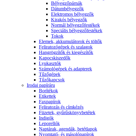
Bélyegzőpárnák
Dátumbélyegzők
Elektromos bélyegzők
Kirakós bélyegzők
Normál bélyegzőfestékek
Speciális bélyegzőfestékek
Tokok
Elemek, akkumulátorok és töltők
Feliratozógépek és szalagok
Hangrögzítők és kiegészítők
Kapocskiszedők
Lyukasztók
Számológépek és adapterek
Tűzőgépek
Tűzőkapcsok
Irodai papíráru
Borítékok
Etikettek
Faxpapírok
Feliratozás és címkézés
Füzetek, gyűrűskönyvbetétek
Indigók
Leporellók
Naptárak, agendák, betétlapok
Nyomtató- és másolópapírok