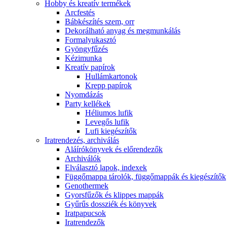
Hobby és kreatív termékek
Arcfestés
Bábkészítés szem, orr
Dekorálható anyag és megmunkálás
Formalyukasztó
Gyöngyfűzés
Kézimunka
Kreatív papírok
Hullámkartonok
Krepp papírok
Nyomdázás
Party kellékek
Héliumos lufik
Levegős lufik
Lufi kiegészítők
Iratrendezés, archiválás
Aláírókönyvek és előrendezők
Archiválók
Elválasztó lapok, indexek
Függőmappa tárolók, függőmappák és kiegészítők
Genothermek
Gyorsfűzők és klippes mappák
Gyűrűs dossziék és könyvek
Iratpapucsok
Iratrendezők