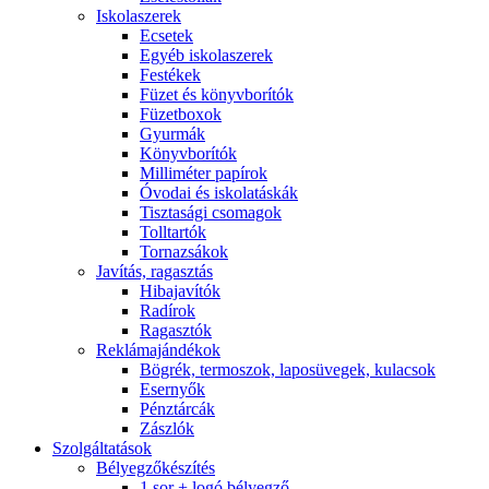
Iskolaszerek
Ecsetek
Egyéb iskolaszerek
Festékek
Füzet és könyvborítók
Füzetboxok
Gyurmák
Könyvborítók
Milliméter papírok
Óvodai és iskolatáskák
Tisztasági csomagok
Tolltartók
Tornazsákok
Javítás, ragasztás
Hibajavítók
Radírok
Ragasztók
Reklámajándékok
Bögrék, termoszok, laposüvegek, kulacsok
Esernyők
Pénztárcák
Zászlók
Szolgáltatások
Bélyegzőkészítés
1 sor + logó bélyegző