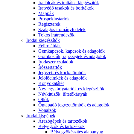
Irattálcák és irattálca kiegészítők
Iratvédő tasakok és borítékok
Mappák
Prospektustartók
Regiszterek
Szalagos irományfedelek
Tokos iratrendezők
Irodai kiegészítők
Felírótáblák
Gemkapcsok, kapcsok és adagolók
Gombostűk, rajzszegek és adagolók
Irodaszer családok
Írószertartók
Jegyzet- és kockatömbök
Jelölőcímkék és adagolók
Könyökalátét
Névjegykártyatartók és kiegészítők
Névkitűzők, ültetőkártyák
Ollók
Öntapadó jegyzettömbök és adagolók
Vonalzók
Irodai kisgépek
Árazógépek és tartozékok
Bélyegzők és tartozékok
Bélyegzőkészítés alapanyag