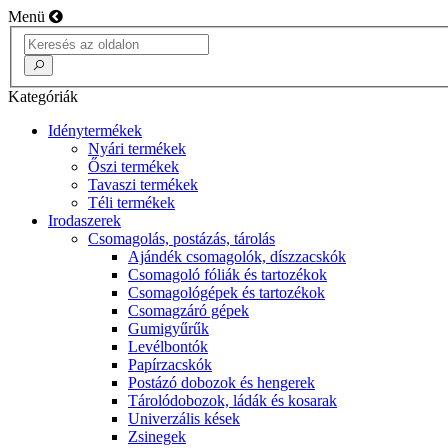
Menü
Kategóriák
Idénytermékek
Nyári termékek
Őszi termékek
Tavaszi termékek
Téli termékek
Irodaszerek
Csomagolás, postázás, tárolás
Ajándék csomagolók, díszzacskók
Csomagoló fóliák és tartozékok
Csomagológépek és tartozékok
Csomagzáró gépek
Gumigyűrűk
Levélbontók
Papírzacskók
Postázó dobozok és hengerek
Tárolódobozok, ládák és kosarak
Univerzális kések
Zsinegek