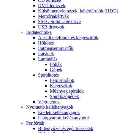
CD lemezek
DVD lemezek
Külső merevlemezek, háttértárolók (HDD)
Memóriakártyák
SSD / Solid-state drive
USB drive-ok
Irodatechnika
Asztali telefonok és kiegészítőik
Hőkötés
Iratmegsemmisítők
Iratsínek
Laminálás
Fóliák
Gépek
Spirálkötés
Fém spirálok
Kiegészítők
Műanyag spirálok
Spirálozógépek
Vágógépek
Nyomtató kellékanyagok
Eredeti kellékanyagok
Utángyártott kellékanyagok
Perifériák
Billentyűzet és egér készletek