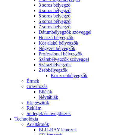
3 soros bélyegző
4 soros bélyegző
5 soros bélyegző
6 soros bélyegző
7 soros bélyegző
Dátumbélyegzők szöveggel
Hosszú bélyegzők
Kör alakú bélyegzők
Négyzet bélyegzők
Professional bélyegzők
Számbélyegzők szöveggel
Szárazbélyegzők
Zsebbélyegzők
Kör zsebbélyegzők
Érmek
Gravírozás
Biléták
Névtáblák
Kiegészítők
Reklám
Serlegek és üvegdíszek
Technológia
Adattárolók
BLU-RAY lemezek