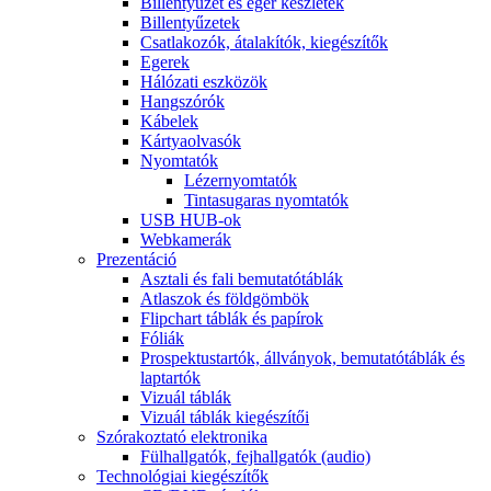
Billentyűzet és egér készletek
Billentyűzetek
Csatlakozók, átalakítók, kiegészítők
Egerek
Hálózati eszközök
Hangszórók
Kábelek
Kártyaolvasók
Nyomtatók
Lézernyomtatók
Tintasugaras nyomtatók
USB HUB-ok
Webkamerák
Prezentáció
Asztali és fali bemutatótáblák
Atlaszok és földgömbök
Flipchart táblák és papírok
Fóliák
Prospektustartók, állványok, bemutatótáblák és
laptartók
Vizuál táblák
Vizuál táblák kiegészítői
Szórakoztató elektronika
Fülhallgatók, fejhallgatók (audio)
Technológiai kiegészítők