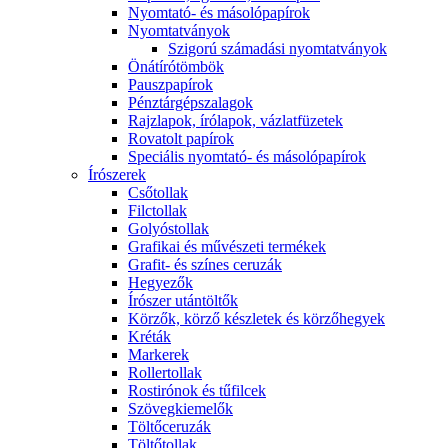
Nyomtató- és másolópapírok
Nyomtatványok
Szigorú számadási nyomtatványok
Önátírótömbök
Pauszpapírok
Pénztárgépszalagok
Rajzlapok, írólapok, vázlatfüzetek
Rovatolt papírok
Speciális nyomtató- és másolópapírok
Írószerek
Csőtollak
Filctollak
Golyóstollak
Grafikai és művészeti termékek
Grafit- és színes ceruzák
Hegyezők
Írószer utántöltők
Körzők, körző készletek és körzőhegyek
Kréták
Markerek
Rollertollak
Rostirónok és tűfilcek
Szövegkiemelők
Töltőceruzák
Töltőtollak