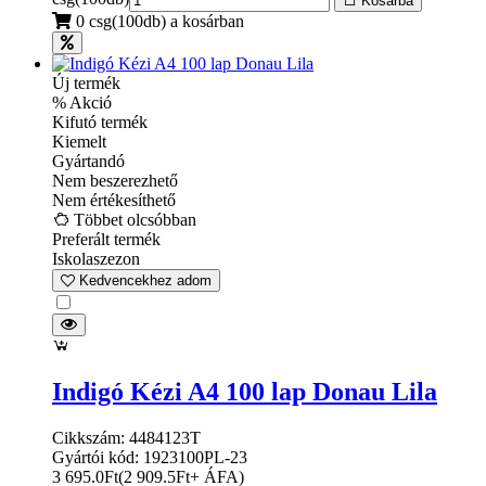
Kosárba
0 csg(100db) a kosárban
Új termék
% Akció
Kifutó termék
Kiemelt
Gyártandó
Nem beszerezhető
Nem értékesíthető
Többet olcsóbban
Preferált termék
Iskolaszezon
Kedvencekhez adom
Indigó Kézi A4 100 lap Donau Lila
Cikkszám: 4484123T
Gyártói kód: 1923100PL-23
3 695.0
Ft
(
2 909.5
Ft
+ ÁFA
)