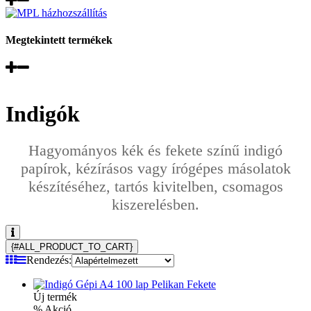
Megtekintett termékek
Indigók
Hagyományos kék és fekete színű indigó
papírok, kézírásos vagy írógépes másolatok
készítéséhez, tartós kivitelben, csomagos
kiszerelésben.
{#ALL_PRODUCT_TO_CART}
Rendezés:
Új termék
% Akció