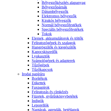
Bélyegzőkészítés alapanyag
Bélyegzőpárnák
Dátumbélyegzők
Elektromos bélyegzők
Kirakós bélyegzők
Normál bélyegzőfestékek
Speciális bélyegzőfestékek
Tokok
Elemek, akkumulátorok és töltők
Feliratozógépek és szalagok
Hangrögzítők és kiegészítők
Kapocskiszedők
Lyukasztók
Számológépek és adapterek
Tűzőgépek
Tűzőkapcsok
Irodai papíráru
Borítékok
Etikettek
Faxpapírok
Feliratozás és címkézés
Füzetek, gyűrűskönyvbetétek
Indigók
Leporellók
Naptárak, agendák, betétlapok