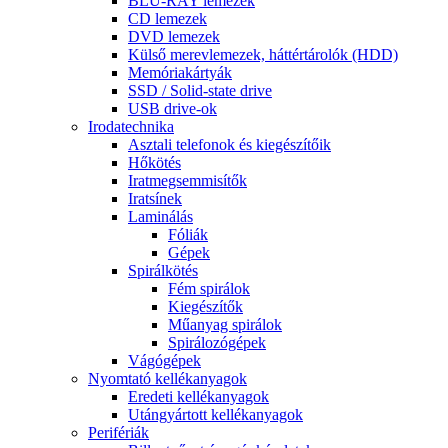
BLU-RAY lemezek
CD lemezek
DVD lemezek
Külső merevlemezek, háttértárolók (HDD)
Memóriakártyák
SSD / Solid-state drive
USB drive-ok
Irodatechnika
Asztali telefonok és kiegészítőik
Hőkötés
Iratmegsemmisítők
Iratsínek
Laminálás
Fóliák
Gépek
Spirálkötés
Fém spirálok
Kiegészítők
Műanyag spirálok
Spirálozógépek
Vágógépek
Nyomtató kellékanyagok
Eredeti kellékanyagok
Utángyártott kellékanyagok
Perifériák