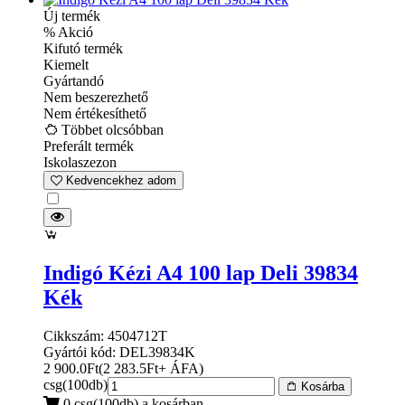
Új termék
% Akció
Kifutó termék
Kiemelt
Gyártandó
Nem beszerezhető
Nem értékesíthető
Többet olcsóbban
Preferált termék
Iskolaszezon
Kedvencekhez adom
Indigó Kézi A4 100 lap Deli 39834
Kék
Cikkszám: 4504712T
Gyártói kód: DEL39834K
2 900.0
Ft
(
2 283.5
Ft
+ ÁFA
)
csg(100db)
Kosárba
0 csg(100db) a kosárban