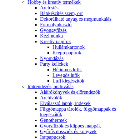
Hobby és kreatív termékek
Arcfestés
Bábkészítés szem, orr
Dekorálható anyag és megmunkálás
Formalyukasztó
Gyöngyfűzés
Kézimunka
Kreatív papírok
Hullámkartonok
Krepp papírok
Nyomdázás
Party kellékek
Héliumos lufik
Levegős lufik
Lufi kiegészítők
Iratrendezés, archiválás
Aláírókönyvek és előrendezők
Archiválók
Elválasztó lapok, indexek
Függőmappa tárolók, függőmappák és
kiegészítők
Genothermek
Gyorsfűzők és klippes mappák
Gyűrűs dossziék és könyvek
Iratpapucsok