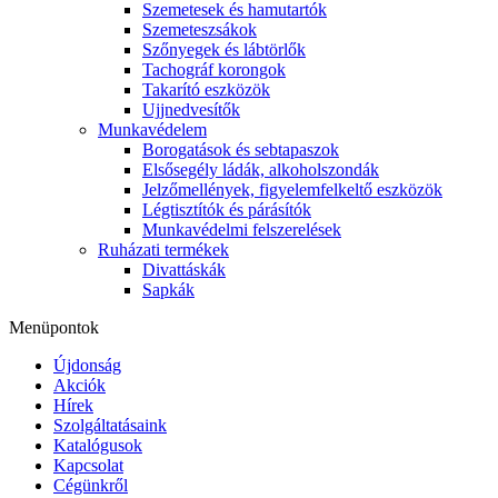
Szemetesek és hamutartók
Szemeteszsákok
Szőnyegek és lábtörlők
Tachográf korongok
Takarító eszközök
Ujjnedvesítők
Munkavédelem
Borogatások és sebtapaszok
Elsősegély ládák, alkoholszondák
Jelzőmellények, figyelemfelkeltő eszközök
Légtisztítók és párásítók
Munkavédelmi felszerelések
Ruházati termékek
Divattáskák
Sapkák
Menüpontok
Újdonság
Akciók
Hírek
Szolgáltatásaink
Katalógusok
Kapcsolat
Cégünkről