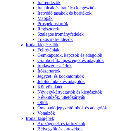
Iratrendezők
Irattálcák és irattálca kiegészítők
Iratvédő tasakok és borítékok
Mappák
Prospektustartók
Regiszterek
Szalagos irományfedelek
Tokos iratrendezők
Irodai kiegészítők
Felírótáblák
Gemkapcsok, kapcsok és adagolók
Gombostűk, rajzszegek és adagolók
Irodaszer családok
Írószertartók
Jegyzet- és kockatömbök
Jelölőcímkék és adagolók
Könyökalátét
Névjegykártyatartók és kiegészítők
Névkitűzők, ültetőkártyák
Ollók
Öntapadó jegyzettömbök és adagolók
Vonalzók
Irodai kisgépek
Árazógépek és tartozékok
Bélyegzők és tartozékok