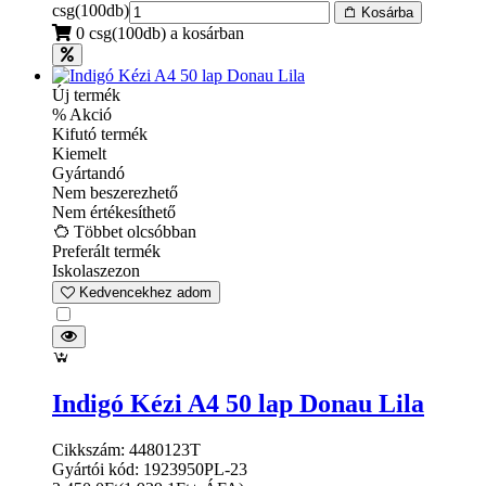
csg(100db)
Kosárba
0 csg(100db) a kosárban
Új termék
% Akció
Kifutó termék
Kiemelt
Gyártandó
Nem beszerezhető
Nem értékesíthető
Többet olcsóbban
Preferált termék
Iskolaszezon
Kedvencekhez adom
Indigó Kézi A4 50 lap Donau Lila
Cikkszám: 4480123T
Gyártói kód: 1923950PL-23