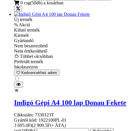
0 csg(50db) a kosárban
Új termék
% Akció
Kifutó termék
Kiemelt
Gyártandó
Nem beszerezhető
Nem értékesíthető
Többet olcsóbban
Preferált termék
Iskolaszezon
Kedvencekhez adom
Indigó Gépi A4 100 lap Donau Fekete
Cikkszám: 7330123T
Gyártói kód: 1922100PL-01
3 695.0
Ft
(
2 909.5
Ft
+ ÁFA
)
csg(100db)