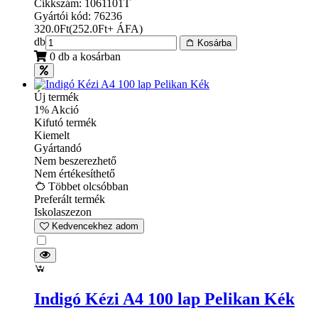
Cikkszám: 1061101T
Gyártói kód: 76236
320.0
Ft
(
252.0
Ft
+ ÁFA
)
db
Kosárba
0 db a kosárban
Új termék
1% Akció
Kifutó termék
Kiemelt
Gyártandó
Nem beszerezhető
Nem értékesíthető
Többet olcsóbban
Preferált termék
Iskolaszezon
Kedvencekhez adom
Indigó Kézi A4 100 lap Pelikan Kék