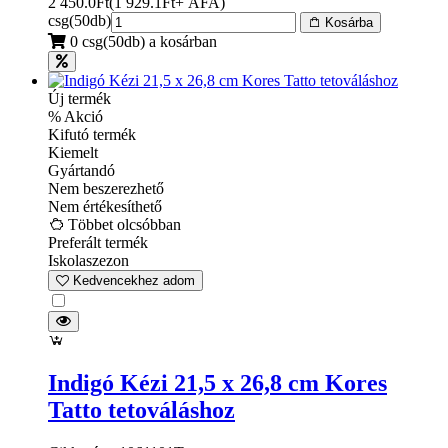
2 450.0
Ft
(
1 929.1
Ft
+ ÁFA
)
csg(50db)
Kosárba
0 csg(50db) a kosárban
Új termék
% Akció
Kifutó termék
Kiemelt
Gyártandó
Nem beszerezhető
Nem értékesíthető
Többet olcsóbban
Preferált termék
Iskolaszezon
Kedvencekhez adom
Indigó Kézi 21,5 x 26,8 cm Kores
Tatto tetováláshoz