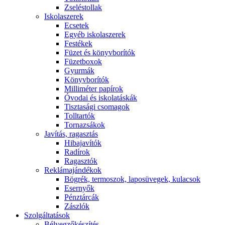
Zseléstollak
Iskolaszerek
Ecsetek
Egyéb iskolaszerek
Festékek
Füzet és könyvborítók
Füzetboxok
Gyurmák
Könyvborítók
Milliméter papírok
Óvodai és iskolatáskák
Tisztasági csomagok
Tolltartók
Tornazsákok
Javítás, ragasztás
Hibajavítók
Radírok
Ragasztók
Reklámajándékok
Bögrék, termoszok, laposüvegek, kulacsok
Esernyők
Pénztárcák
Zászlók
Szolgáltatások
Bélyegzőkészítés