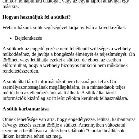
amikor honlapunkra ellátogat, vagy az egyik lapról átnavigál egy
másikra.
Hogyan használjuk fel a sütiket?
Webáruházunk sütik segítségével tartja nyilván a következőket:
Bejelentkezés
A sütiknek az engedélyezése nem feltétlenül szükséges a webhely
működéséhez, de javítja a böngészés élményét és teljesítményét. Ön
törölheti vagy letilthatja ezeket a sütiket, de ebben az esetben
előfordulhat, hogy a webhely bizonyos funkciói nem működnek
rendeltetésszerűen.
A sütik által tárolt információkat nem használjuk fel az Ön
személyazonosságának megállapítására, és a mintaadatok teljes
mértékben az ellenőrzésünk alatt állnak. A sütik által tárolt
információk kizárólag az itt leírt célokra kerülnek felhasználásra.
A sütik karbantartása
Önnek lehetősége van arra, hogy engedélyezze, letiltsa, karbantartsa
és/vagy tetszés szerint törölje a sütiket. Amennyiben változtatni
szeretne a beállításon a láblécben található "Cookie beállítások"
linken kattintva teheti azt meg.