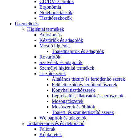
CD/DVD-tárolók
Ergonómia
Notebook táskák
Tisztítóeszközök
Üzemeltetés
Higiéniai termékek
Autóápolás
Kéztörlők és adagolók
Mosdó higiénia
Toalettpapírok és adagolók
Rovarirtók
Szalvéták és adagolók
Személyi higiéniai termékek
Tisztítószerek
Általános tisztító és fertőtlenítő szerek
Felülettisztító és fertőtlenítőszerek
Konyhai tisztítószerek
Légfrissítők, illatosítók és aeroszolok
Mosogatószerek
Mosószerek és öblítők
Toalett- és szanitertisztító szerek
Wc papírok és adagolók
Irodaberendezés és dekoráció
Faliórák
Képkeretek