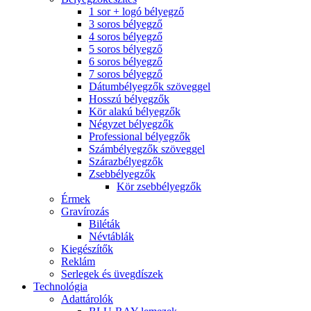
1 sor + logó bélyegző
3 soros bélyegző
4 soros bélyegző
5 soros bélyegző
6 soros bélyegző
7 soros bélyegző
Dátumbélyegzők szöveggel
Hosszú bélyegzők
Kör alakú bélyegzők
Négyzet bélyegzők
Professional bélyegzők
Számbélyegzők szöveggel
Szárazbélyegzők
Zsebbélyegzők
Kör zsebbélyegzők
Érmek
Gravírozás
Biléták
Névtáblák
Kiegészítők
Reklám
Serlegek és üvegdíszek
Technológia
Adattárolók