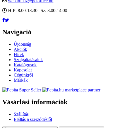
webaruhaz@pctoffice.hu
H-P: 8:00-18:30 | Sz: 8:00-14:00
Navigáció
Újdonság
Akciók
Hírek
Szolgáltatásaink
Katalógusok
Kapcsolat
Cégünkről
Márkák
marketplace partner
Vásárlási információk
Szállítás
Elállás a szerződéstől