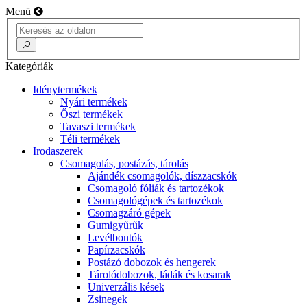
Menü
Kategóriák
Idénytermékek
Nyári termékek
Őszi termékek
Tavaszi termékek
Téli termékek
Irodaszerek
Csomagolás, postázás, tárolás
Ajándék csomagolók, díszzacskók
Csomagoló fóliák és tartozékok
Csomagológépek és tartozékok
Csomagzáró gépek
Gumigyűrűk
Levélbontók
Papírzacskók
Postázó dobozok és hengerek
Tárolódobozok, ládák és kosarak
Univerzális kések
Zsinegek