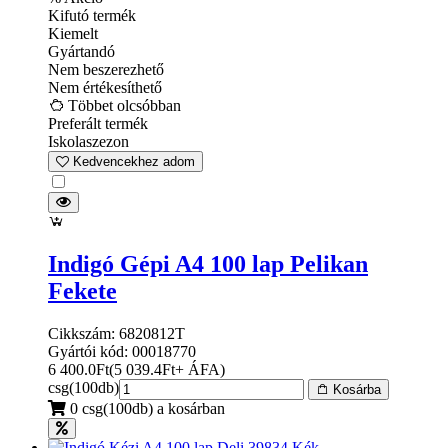
Kifutó termék
Kiemelt
Gyártandó
Nem beszerezhető
Nem értékesíthető
Többet olcsóbban
Preferált termék
Iskolaszezon
Kedvencekhez adom
Indigó Gépi A4 100 lap Pelikan
Fekete
Cikkszám: 6820812T
Gyártói kód: 00018770
6 400.0
Ft
(
5 039.4
Ft
+ ÁFA
)
csg(100db)
Kosárba
0 csg(100db) a kosárban