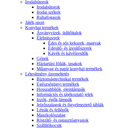
Irodabútorok
Irodabútorok
Irodai székek
Ruhafogasok
Játék,sport
Konyhai termékek
Ásványvizek, üdítőitalok
Élelmiszerek
Édes és sós kekszek, magvak
Édesítő- és ízesítőszerek
Kávék és kávéízesítők
Gépek
Háztartási fóliák, tasakok
Műanyag és papír konyhai termékek
Létesítmény üzemeltetés
Biztonságtechnikai termékek
Egészségügyi termékek
Hosszabbítók, elemlámpák
Információs és tájékoztató jelek
Izzók, égők,lámpák
Jelzőszalagok és figyelmeztető táblák
Létrák és fellépők
Maszkolószalag
Rögzítő- és ragasztóanyagok
Szállítókocsik