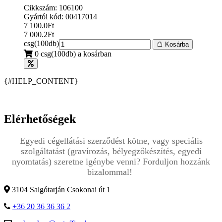
Cikkszám: 106100
Gyártói kód: 00417014
7 100.0
Ft
7 000.2
Ft
csg(100db)
Kosárba
0 csg(100db) a kosárban
{#HELP_CONTENT}
Elérhetőségek
Egyedi cégellátási szerződést kötne, vagy speciális
szolgáltatást (gravírozás, bélyegzőkészítés, egyedi
nyomtatás) szeretne igénybe venni? Forduljon hozzánk
bizalommal!
3104 Salgótarján Csokonai út 1
+36 20 36 36 36 2