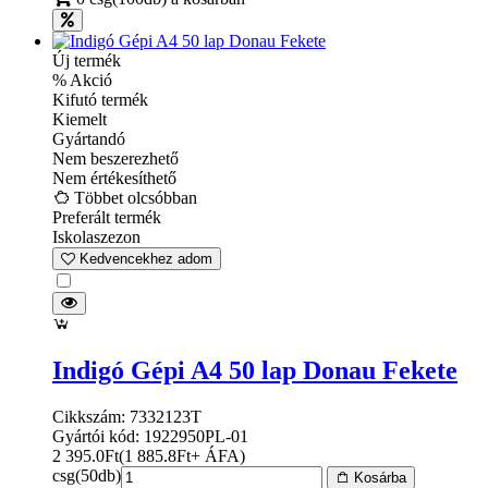
Új termék
% Akció
Kifutó termék
Kiemelt
Gyártandó
Nem beszerezhető
Nem értékesíthető
Többet olcsóbban
Preferált termék
Iskolaszezon
Kedvencekhez adom
Indigó Gépi A4 50 lap Donau Fekete
Cikkszám: 7332123T
Gyártói kód: 1922950PL-01
2 395.0
Ft
(
1 885.8
Ft
+ ÁFA
)
csg(50db)
Kosárba