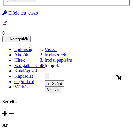
Elfelejtett jelszó
0
Kategóriák
Újdonság
Vissza
Akciók
Irodaszerek
Hírek
Irodai papíráru
Szolgáltatásaink
Indigók
Katalógusok
Kapcsolat
Cégünkről
Szűrő
Márkák
Vissza
Szűrők
Ár