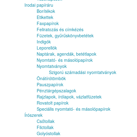
Irodai papíráru
Borítékok
Etikettek
Faxpapírok
Feliratozás és címkézés
Füzetek, gyűrűskönyvbetétek
Indigók
Leporellók
Naptárak, agendák, betétlapok
Nyomtató- és másolópapírok
Nyomtatványok
Szigorú számadási nyomtatványok
Önátírótömbök
Pauszpapírok
Pénztárgépszalagok
Rajzlapok, írólapok, vázlatfüzetek
Rovatolt papírok
Speciális nyomtató- és másolópapírok
Írószerek
Csőtollak
Filctollak
Golyóstollak