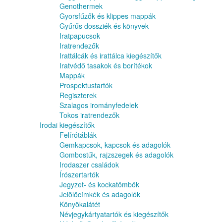
Genothermek
Gyorsfűzők és klippes mappák
Gyűrűs dossziék és könyvek
Iratpapucsok
Iratrendezők
Irattálcák és irattálca kiegészítők
Iratvédő tasakok és borítékok
Mappák
Prospektustartók
Regiszterek
Szalagos irományfedelek
Tokos iratrendezők
Irodai kiegészítők
Felírótáblák
Gemkapcsok, kapcsok és adagolók
Gombostűk, rajzszegek és adagolók
Irodaszer családok
Írószertartók
Jegyzet- és kockatömbök
Jelölőcímkék és adagolók
Könyökalátét
Névjegykártyatartók és kiegészítők