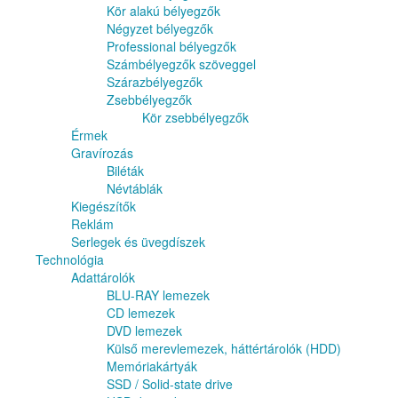
Kör alakú bélyegzők
Négyzet bélyegzők
Professional bélyegzők
Számbélyegzők szöveggel
Szárazbélyegzők
Zsebbélyegzők
Kör zsebbélyegzők
Érmek
Gravírozás
Biléták
Névtáblák
Kiegészítők
Reklám
Serlegek és üvegdíszek
Technológia
Adattárolók
BLU-RAY lemezek
CD lemezek
DVD lemezek
Külső merevlemezek, háttértárolók (HDD)
Memóriakártyák
SSD / Solid-state drive