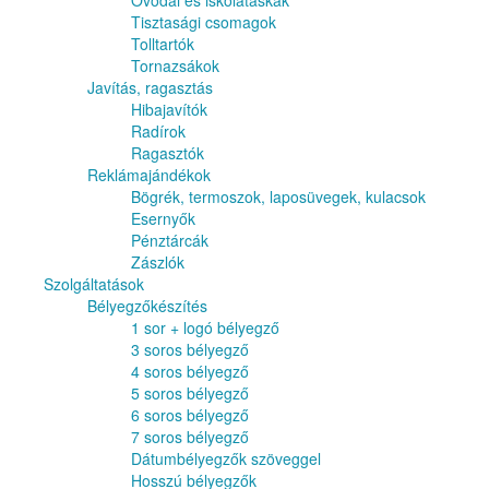
Óvodai és iskolatáskák
Tisztasági csomagok
Tolltartók
Tornazsákok
Javítás, ragasztás
Hibajavítók
Radírok
Ragasztók
Reklámajándékok
Bögrék, termoszok, laposüvegek, kulacsok
Esernyők
Pénztárcák
Zászlók
Szolgáltatások
Bélyegzőkészítés
1 sor + logó bélyegző
3 soros bélyegző
4 soros bélyegző
5 soros bélyegző
6 soros bélyegző
7 soros bélyegző
Dátumbélyegzők szöveggel
Hosszú bélyegzők