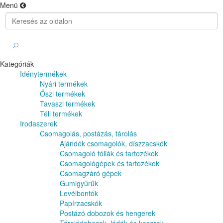
Menü
Kategóriák
Idénytermékek
Nyári termékek
Őszi termékek
Tavaszi termékek
Téli termékek
Irodaszerek
Csomagolás, postázás, tárolás
Ajándék csomagolók, díszzacskók
Csomagoló fóliák és tartozékok
Csomagológépek és tartozékok
Csomagzáró gépek
Gumigyűrűk
Levélbontók
Papírzacskók
Postázó dobozok és hengerek