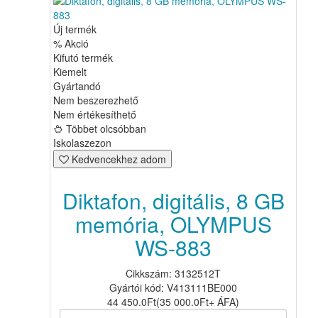
Új termék
% Akció
Kifutó termék
Kiemelt
Gyártandó
Nem beszerezhető
Nem értékesíthető
Többet olcsóbban
Iskolaszezon
Kedvencekhez adom
Diktafon, digitális, 8 GB
memória, OLYMPUS
WS-883
Cikkszám: 3132512T
Gyártói kód: V413111BE000
44 450.0
Ft
(
35 000.0
Ft
+ ÁFA
)