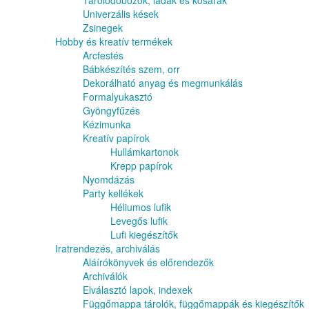
Tárolódobozok, ládák és kosarak
Univerzális kések
Zsinegek
Hobby és kreatív termékek
Arcfestés
Bábkészítés szem, orr
Dekorálható anyag és megmunkálás
Formalyukasztó
Gyöngyfűzés
Kézimunka
Kreatív papírok
Hullámkartonok
Krepp papírok
Nyomdázás
Party kellékek
Héliumos lufik
Levegős lufik
Lufi kiegészítők
Iratrendezés, archiválás
Aláírókönyvek és előrendezők
Archiválók
Elválasztó lapok, indexek
Függőmappa tárolók, függőmappák és kiegészítők