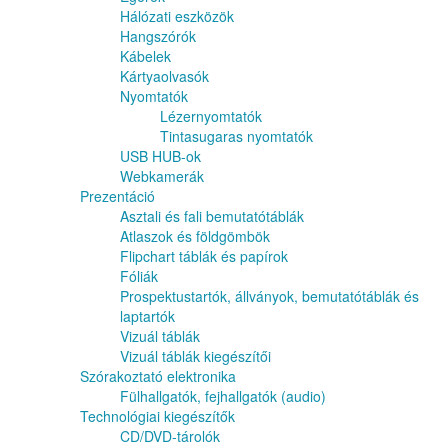
Hálózati eszközök
Hangszórók
Kábelek
Kártyaolvasók
Nyomtatók
Lézernyomtatók
Tintasugaras nyomtatók
USB HUB-ok
Webkamerák
Prezentáció
Asztali és fali bemutatótáblák
Atlaszok és földgömbök
Flipchart táblák és papírok
Fóliák
Prospektustartók, állványok, bemutatótáblák és
laptartók
Vizuál táblák
Vizuál táblák kiegészítői
Szórakoztató elektronika
Fülhallgatók, fejhallgatók (audio)
Technológiai kiegészítők
CD/DVD-tárolók