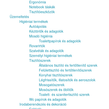
Ergonómia
Notebook táskák
Tisztítóeszközök
Üzemeltetés
Higiéniai termékek
Autóápolás
Kéztörlők és adagolók
Mosdó higiénia
Toalettpapírok és adagolók
Rovarirtók
Szalvéták és adagolók
Személyi higiéniai termékek
Tisztítószerek
Általános tisztító és fertőtlenítő szerek
Felülettisztító és fertőtlenítőszerek
Konyhai tisztítószerek
Légfrissítők, illatosítók és aeroszolok
Mosogatószerek
Mosószerek és öblítők
Toalett- és szanitertisztító szerek
Wc papírok és adagolók
Irodaberendezés és dekoráció