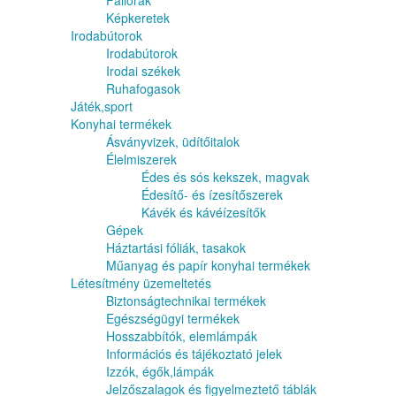
Faliórák
Képkeretek
Irodabútorok
Irodabútorok
Irodai székek
Ruhafogasok
Játék,sport
Konyhai termékek
Ásványvizek, üdítőitalok
Élelmiszerek
Édes és sós kekszek, magvak
Édesítő- és ízesítőszerek
Kávék és kávéízesítők
Gépek
Háztartási fóliák, tasakok
Műanyag és papír konyhai termékek
Létesítmény üzemeltetés
Biztonságtechnikai termékek
Egészségügyi termékek
Hosszabbítók, elemlámpák
Információs és tájékoztató jelek
Izzók, égők,lámpák
Jelzőszalagok és figyelmeztető táblák