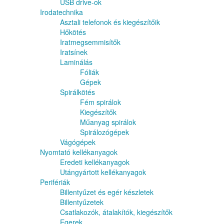
USB drive-ok
Irodatechnika
Asztali telefonok és kiegészítőik
Hőkötés
Iratmegsemmisítők
Iratsínek
Laminálás
Fóliák
Gépek
Spirálkötés
Fém spirálok
Kiegészítők
Műanyag spirálok
Spirálozógépek
Vágógépek
Nyomtató kellékanyagok
Eredeti kellékanyagok
Utángyártott kellékanyagok
Perifériák
Billentyűzet és egér készletek
Billentyűzetek
Csatlakozók, átalakítók, kiegészítők
Egerek