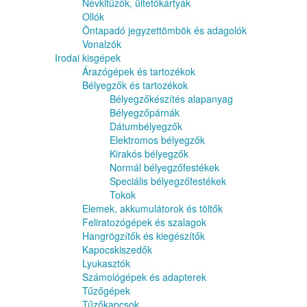
Névkitűzők, ültetőkártyák
Ollók
Öntapadó jegyzettömbök és adagolók
Vonalzók
Irodai kisgépek
Árazógépek és tartozékok
Bélyegzők és tartozékok
Bélyegzőkészítés alapanyag
Bélyegzőpárnák
Dátumbélyegzők
Elektromos bélyegzők
Kirakós bélyegzők
Normál bélyegzőfestékek
Speciális bélyegzőfestékek
Tokok
Elemek, akkumulátorok és töltők
Feliratozógépek és szalagok
Hangrögzítők és kiegészítők
Kapocskiszedők
Lyukasztók
Számológépek és adapterek
Tűzőgépek
Tűzőkapcsok