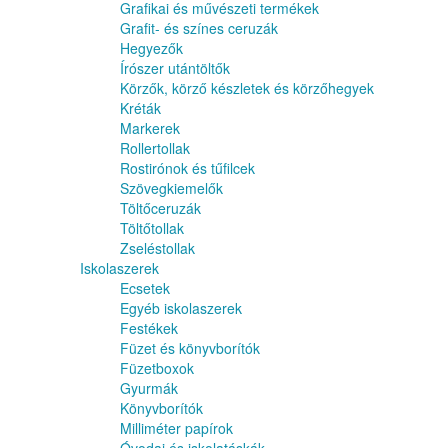
Grafikai és művészeti termékek
Grafit- és színes ceruzák
Hegyezők
Írószer utántöltők
Körzők, körző készletek és körzőhegyek
Kréták
Markerek
Rollertollak
Rostirónok és tűfilcek
Szövegkiemelők
Töltőceruzák
Töltőtollak
Zseléstollak
Iskolaszerek
Ecsetek
Egyéb iskolaszerek
Festékek
Füzet és könyvborítók
Füzetboxok
Gyurmák
Könyvborítók
Milliméter papírok