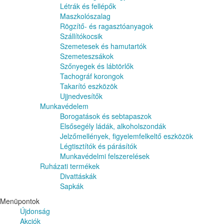
Létrák és fellépők
Maszkolószalag
Rögzítő- és ragasztóanyagok
Szállítókocsik
Szemetesek és hamutartók
Szemeteszsákok
Szőnyegek és lábtörlők
Tachográf korongok
Takarító eszközök
Ujjnedvesítők
Munkavédelem
Borogatások és sebtapaszok
Elsősegély ládák, alkoholszondák
Jelzőmellények, figyelemfelkeltő eszközök
Légtisztítók és párásítók
Munkavédelmi felszerelések
Ruházati termékek
Divattáskák
Sapkák
Menüpontok
Újdonság
Akciók