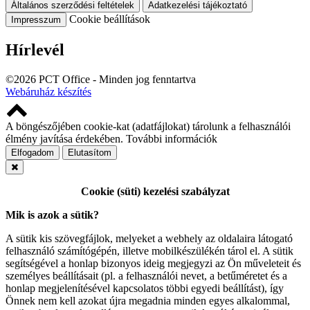
Általános szerződési feltételek
Adatkezelési tájékoztató
Cookie beállítások
Impresszum
Hírlevél
©2026 PCT Office - Minden jog fenntartva
Webáruház készítés
A böngészőjében cookie-kat (adatfájlokat) tárolunk a felhasználói
élmény javítása érdekében.
További információk
Elfogadom
Elutasítom
Cookie (süti) kezelési szabályzat
Mik is azok a sütik?
A sütik kis szövegfájlok, melyeket a webhely az oldalaira látogató
felhasználó számítógépén, illetve mobilkészülékén tárol el. A sütik
segítségével a honlap bizonyos ideig megjegyzi az Ön műveleteit és
személyes beállításait (pl. a felhasználói nevet, a betűméretet és a
honlap megjelenítésével kapcsolatos többi egyedi beállítást), így
Önnek nem kell azokat újra megadnia minden egyes alkalommal,