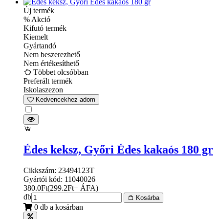
Új termék
% Akció
Kifutó termék
Kiemelt
Gyártandó
Nem beszerezhető
Nem értékesíthető
Többet olcsóbban
Preferált termék
Iskolaszezon
Kedvencekhez adom
Édes keksz, Győri Édes kakaós 180 gr
Cikkszám: 23494123T
Gyártói kód: 11040026
380.0
Ft
(
299.2
Ft
+ ÁFA
)
db
Kosárba
0 db a kosárban