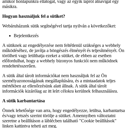
amikor honlapunkra ellátogat, vagy az egyik lapról átnavigál egy
másikra.
Hogyan használjuk fel a sütiket?
Webáruházunk sütik segítségével tartja nyilván a következőket:
Bejelentkezés
A sütiknek az engedélyezése nem feltétlenül szükséges a webhely
működéséhez, de javítja a böngészés élményét és teljesítményét. Ön
törölheti vagy letilthatja ezeket a sütiket, de ebben az esetben
előfordulhat, hogy a webhely bizonyos funkciói nem működnek
rendeltetésszerűen.
A sütik által tárolt információkat nem használjuk fel az Ön
személyazonosságának megállapítására, és a mintaadatok teljes
mértékben az ellenőrzésünk alatt állnak. A sütik által tárolt
információk kizárólag az itt leírt célokra kerülnek felhasználásra.
A sütik karbantartása
Önnek lehetősége van arra, hogy engedélyezze, letiltsa, karbantartsa
és/vagy tetszés szerint törölje a sütiket. Amennyiben változtatni
szeretne a beállításon a láblécben található "Cookie beállítások"
linken kattintva teheti azt meg.