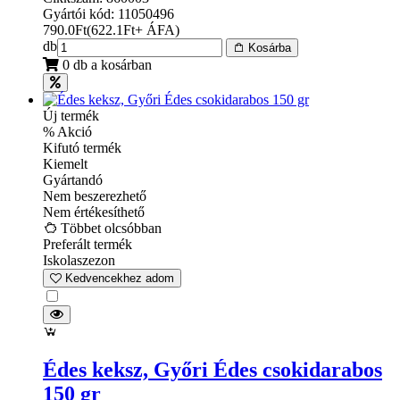
Gyártói kód: 11050496
790.0
Ft
(
622.1
Ft
+ ÁFA
)
db
Kosárba
0 db a kosárban
Új termék
% Akció
Kifutó termék
Kiemelt
Gyártandó
Nem beszerezhető
Nem értékesíthető
Többet olcsóbban
Preferált termék
Iskolaszezon
Kedvencekhez adom
Édes keksz, Győri Édes csokidarabos
150 gr