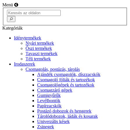
Menü
Kategóriák
Idénytermékek
Nyári termékek
Őszi termékek
Tavaszi termékek
Téli termékek
Irodaszerek
Csomagolás, postázás, tárolás
Ajándék csomagolók, díszzacskók
Csomagoló fóliák és tartozékok
Csomagológépek és tartozékok
Csomagzáró gépek
Gumigyűrűk
Levélbontók
Papírzacskók
Postázó dobozok és hengerek
Tárolódobozok, ládák és kosarak
Univerzális kések
Zsinegek