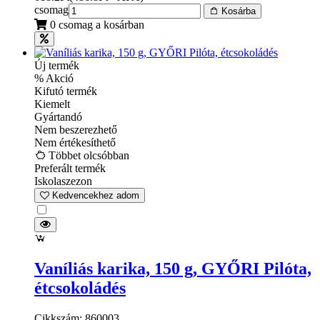
csomag
Kosárba
0 csomag a kosárban
Új termék
% Akció
Kifutó termék
Kiemelt
Gyártandó
Nem beszerezhető
Nem értékesíthető
Többet olcsóbban
Preferált termék
Iskolaszezon
Kedvencekhez adom
Vaníliás karika, 150 g, GYŐRI Pilóta,
étcsokoládés
Cikkszám: 860003