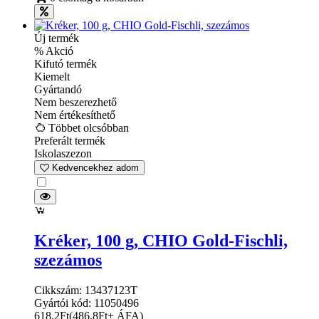
Új termék
% Akció
Kifutó termék
Kiemelt
Gyártandó
Nem beszerezhető
Nem értékesíthető
Többet olcsóbban
Preferált termék
Iskolaszezon
Kedvencekhez adom
Kréker, 100 g, CHIO Gold-Fischli,
szezámos
Cikkszám: 13437123T
Gyártói kód: 11050496
618.2
Ft
(
486.8
Ft
+ ÁFA
)