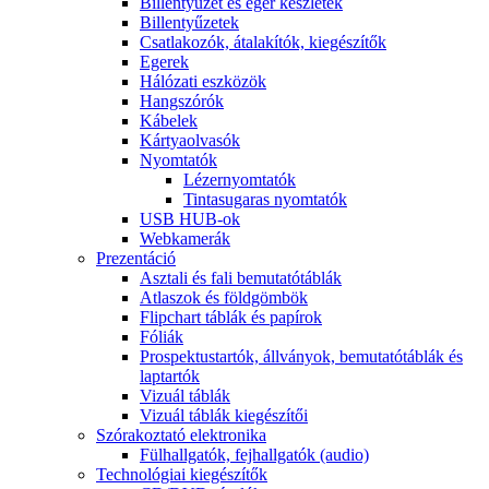
Billentyűzet és egér készletek
Billentyűzetek
Csatlakozók, átalakítók, kiegészítők
Egerek
Hálózati eszközök
Hangszórók
Kábelek
Kártyaolvasók
Nyomtatók
Lézernyomtatók
Tintasugaras nyomtatók
USB HUB-ok
Webkamerák
Prezentáció
Asztali és fali bemutatótáblák
Atlaszok és földgömbök
Flipchart táblák és papírok
Fóliák
Prospektustartók, állványok, bemutatótáblák és
laptartók
Vizuál táblák
Vizuál táblák kiegészítői
Szórakoztató elektronika
Fülhallgatók, fejhallgatók (audio)
Technológiai kiegészítők