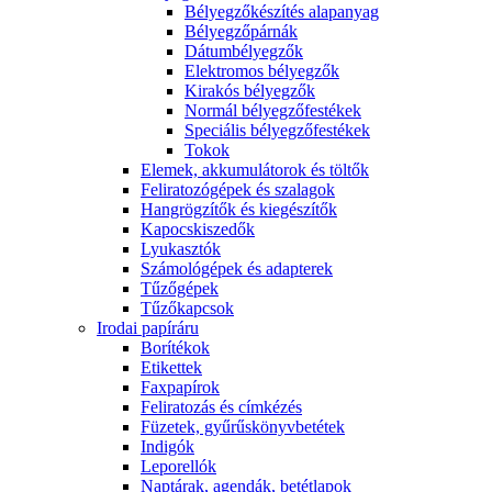
Bélyegzőkészítés alapanyag
Bélyegzőpárnák
Dátumbélyegzők
Elektromos bélyegzők
Kirakós bélyegzők
Normál bélyegzőfestékek
Speciális bélyegzőfestékek
Tokok
Elemek, akkumulátorok és töltők
Feliratozógépek és szalagok
Hangrögzítők és kiegészítők
Kapocskiszedők
Lyukasztók
Számológépek és adapterek
Tűzőgépek
Tűzőkapcsok
Irodai papíráru
Borítékok
Etikettek
Faxpapírok
Feliratozás és címkézés
Füzetek, gyűrűskönyvbetétek
Indigók
Leporellók
Naptárak, agendák, betétlapok