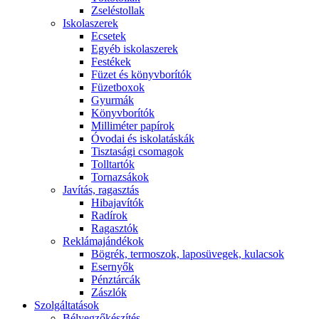
Zseléstollak
Iskolaszerek
Ecsetek
Egyéb iskolaszerek
Festékek
Füzet és könyvborítók
Füzetboxok
Gyurmák
Könyvborítók
Milliméter papírok
Óvodai és iskolatáskák
Tisztasági csomagok
Tolltartók
Tornazsákok
Javítás, ragasztás
Hibajavítók
Radírok
Ragasztók
Reklámajándékok
Bögrék, termoszok, laposüvegek, kulacsok
Esernyők
Pénztárcák
Zászlók
Szolgáltatások
Bélyegzőkészítés