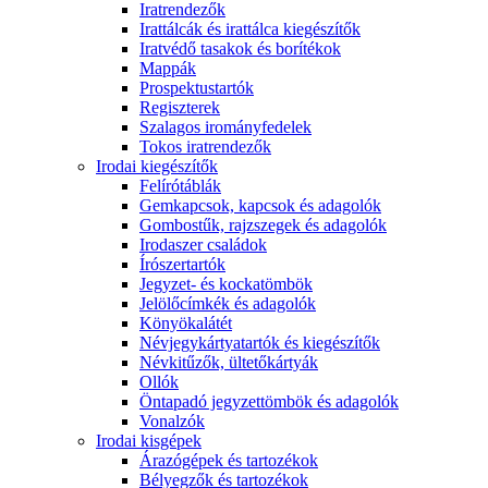
Iratrendezők
Irattálcák és irattálca kiegészítők
Iratvédő tasakok és borítékok
Mappák
Prospektustartók
Regiszterek
Szalagos irományfedelek
Tokos iratrendezők
Irodai kiegészítők
Felírótáblák
Gemkapcsok, kapcsok és adagolók
Gombostűk, rajzszegek és adagolók
Irodaszer családok
Írószertartók
Jegyzet- és kockatömbök
Jelölőcímkék és adagolók
Könyökalátét
Névjegykártyatartók és kiegészítők
Névkitűzők, ültetőkártyák
Ollók
Öntapadó jegyzettömbök és adagolók
Vonalzók
Irodai kisgépek
Árazógépek és tartozékok
Bélyegzők és tartozékok