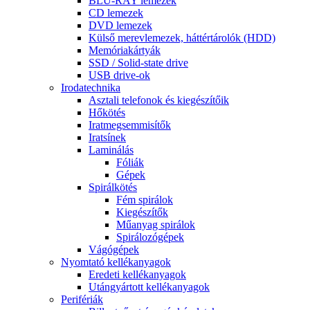
BLU-RAY lemezek
CD lemezek
DVD lemezek
Külső merevlemezek, háttértárolók (HDD)
Memóriakártyák
SSD / Solid-state drive
USB drive-ok
Irodatechnika
Asztali telefonok és kiegészítőik
Hőkötés
Iratmegsemmisítők
Iratsínek
Laminálás
Fóliák
Gépek
Spirálkötés
Fém spirálok
Kiegészítők
Műanyag spirálok
Spirálozógépek
Vágógépek
Nyomtató kellékanyagok
Eredeti kellékanyagok
Utángyártott kellékanyagok
Perifériák