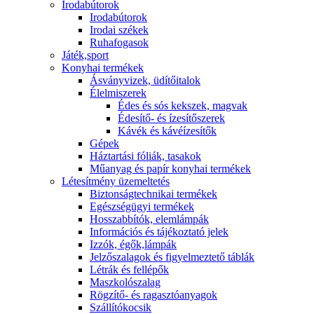
Irodabútorok
Irodabútorok
Irodai székek
Ruhafogasok
Játék,sport
Konyhai termékek
Ásványvizek, üdítőitalok
Élelmiszerek
Édes és sós kekszek, magvak
Édesítő- és ízesítőszerek
Kávék és kávéízesítők
Gépek
Háztartási fóliák, tasakok
Műanyag és papír konyhai termékek
Létesítmény üzemeltetés
Biztonságtechnikai termékek
Egészségügyi termékek
Hosszabbítók, elemlámpák
Információs és tájékoztató jelek
Izzók, égők,lámpák
Jelzőszalagok és figyelmeztető táblák
Létrák és fellépők
Maszkolószalag
Rögzítő- és ragasztóanyagok
Szállítókocsik