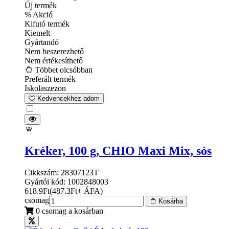
Új termék
% Akció
Kifutó termék
Kiemelt
Gyártandó
Nem beszerezhető
Nem értékesíthető
Többet olcsóbban
Preferált termék
Iskolaszezon
Kedvencekhez adom
Kréker, 100 g, CHIO Maxi Mix, sós
Cikkszám: 28307123T
Gyártói kód: 1002848003
618.9
Ft
(
487.3
Ft
+ ÁFA
)
csomag
Kosárba
0 csomag a kosárban