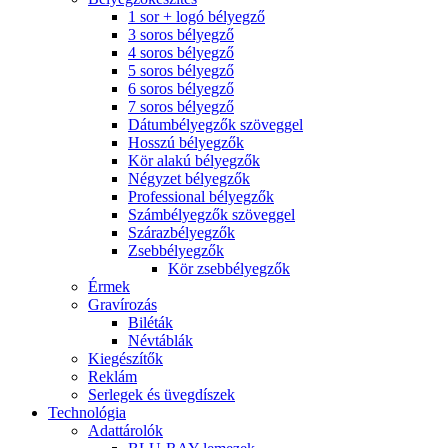
1 sor + logó bélyegző
3 soros bélyegző
4 soros bélyegző
5 soros bélyegző
6 soros bélyegző
7 soros bélyegző
Dátumbélyegzők szöveggel
Hosszú bélyegzők
Kör alakú bélyegzők
Négyzet bélyegzők
Professional bélyegzők
Számbélyegzők szöveggel
Szárazbélyegzők
Zsebbélyegzők
Kör zsebbélyegzők
Érmek
Gravírozás
Biléták
Névtáblák
Kiegészítők
Reklám
Serlegek és üvegdíszek
Technológia
Adattárolók