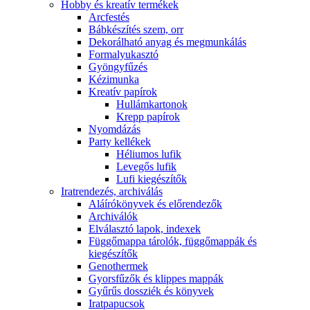
Hobby és kreatív termékek
Arcfestés
Bábkészítés szem, orr
Dekorálható anyag és megmunkálás
Formalyukasztó
Gyöngyfűzés
Kézimunka
Kreatív papírok
Hullámkartonok
Krepp papírok
Nyomdázás
Party kellékek
Héliumos lufik
Levegős lufik
Lufi kiegészítők
Iratrendezés, archiválás
Aláírókönyvek és előrendezők
Archiválók
Elválasztó lapok, indexek
Függőmappa tárolók, függőmappák és
kiegészítők
Genothermek
Gyorsfűzők és klippes mappák
Gyűrűs dossziék és könyvek
Iratpapucsok