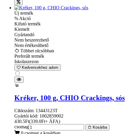
Új termék
% Akció
Kifutó termék
Kiemelt
Gyártandó
Nem beszerezhető
Nem értékesíthető
Többet olcsóbban
Preferált termék
Iskolaszezon
Kedvencekhez adom
Kréker, 100 g, CHIO Crackings, sós
Cikkszám: 13443123T
Gyártói kód: 1002859002
430.5
Ft
(
339.0
Ft
+ ÁFA
)
csomag
Kosárba
0 csomag a kosárban