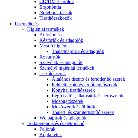
CD/DVD-tárolók
Ergonómia
Notebook táskák
Tisztítóeszközök
Üzemeltetés
Higiéniai termékek
Autóápolás
Kéztörlők és adagolók
Mosdó higiénia
Toalettpapírok és adagolók
Rovarirtók
Szalvéták és adagolók
Személyi higiéniai termékek
Tisztítószerek
Általános tisztító és fertőtlenítő szerek
Felülettisztító és fertőtlenítőszerek
Konyhai tisztítószerek
Légfrissítők, illatosítók és aeroszolok
Mosogatószerek
Mosószerek és öblítők
Toalett- és szanitertisztító szerek
Wc papírok és adagolók
Irodaberendezés és dekoráció
Faliórák
Képkeretek