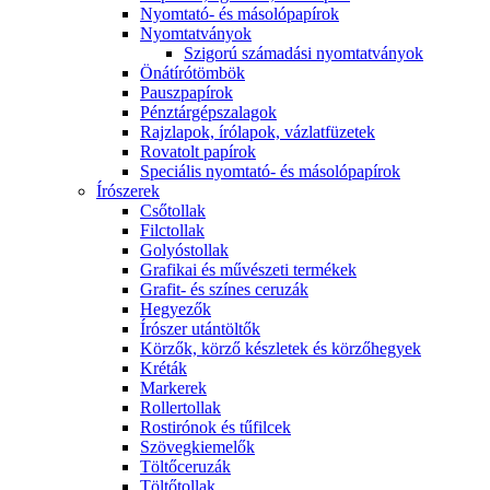
Nyomtató- és másolópapírok
Nyomtatványok
Szigorú számadási nyomtatványok
Önátírótömbök
Pauszpapírok
Pénztárgépszalagok
Rajzlapok, írólapok, vázlatfüzetek
Rovatolt papírok
Speciális nyomtató- és másolópapírok
Írószerek
Csőtollak
Filctollak
Golyóstollak
Grafikai és művészeti termékek
Grafit- és színes ceruzák
Hegyezők
Írószer utántöltők
Körzők, körző készletek és körzőhegyek
Kréták
Markerek
Rollertollak
Rostirónok és tűfilcek
Szövegkiemelők
Töltőceruzák
Töltőtollak