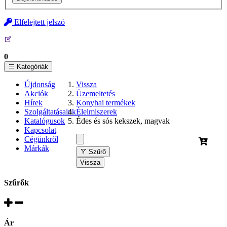
Elfelejtett jelszó
0
Kategóriák
Újdonság
Vissza
Akciók
Üzemeltetés
Hírek
Konyhai termékek
Szolgáltatásaink
Élelmiszerek
Katalógusok
Édes és sós kekszek, magvak
Kapcsolat
Cégünkről
Márkák
Szűrő
Vissza
Szűrők
Ár