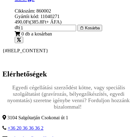
Cikkszám: 860002
Gyártói kód: 11040271
490.0
Ft
(
385.8
Ft
+ ÁFA
)
db
Kosárba
0 db a kosárban
{#HELP_CONTENT}
Elérhetőségek
Egyedi cégellátási szerződést kötne, vagy speciális
szolgáltatást (gravírozás, bélyegzőkészítés, egyedi
nyomtatás) szeretne igénybe venni? Forduljon hozzánk
bizalommal!
3104 Salgótarján Csokonai út 1
+36 20 36 36 36 2