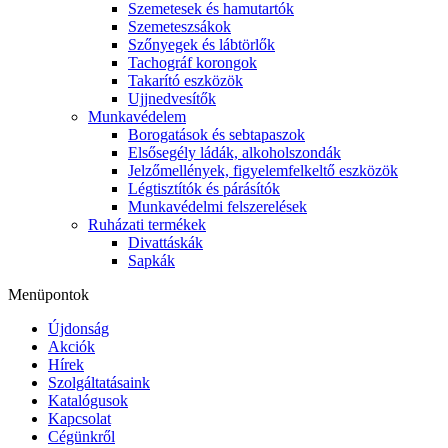
Szemetesek és hamutartók
Szemeteszsákok
Szőnyegek és lábtörlők
Tachográf korongok
Takarító eszközök
Ujjnedvesítők
Munkavédelem
Borogatások és sebtapaszok
Elsősegély ládák, alkoholszondák
Jelzőmellények, figyelemfelkeltő eszközök
Légtisztítók és párásítók
Munkavédelmi felszerelések
Ruházati termékek
Divattáskák
Sapkák
Menüpontok
Újdonság
Akciók
Hírek
Szolgáltatásaink
Katalógusok
Kapcsolat
Cégünkről