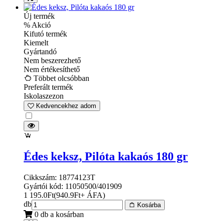
Új termék
% Akció
Kifutó termék
Kiemelt
Gyártandó
Nem beszerezhető
Nem értékesíthető
Többet olcsóbban
Preferált termék
Iskolaszezon
Kedvencekhez adom
Édes keksz, Pilóta kakaós 180 gr
Cikkszám: 18774123T
Gyártói kód: 11050500/401909
1 195.0
Ft
(
940.9
Ft
+ ÁFA
)
db
Kosárba
0 db a kosárban